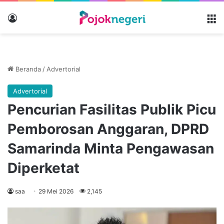
Masuk
M
Beranda
/
Advertorial
Advertorial
Pencurian Fasilitas Publik Picu
Pemborosan Anggaran, DPRD
Samarinda Minta Pengawasan
Diperketat
saa
29 Mei 2026
2,145