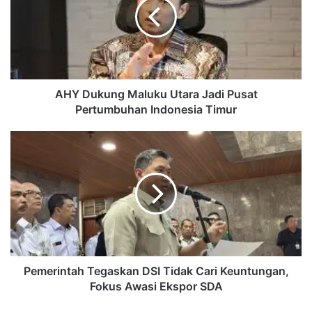
Utara
Jadi
Pusat
Pertumbuhan
Indonesia
Timur
AHY Dukung Maluku Utara Jadi Pusat
Pertumbuhan Indonesia Timur
Pemerintah
Tegaskan
DSI
Tidak
Cari
Keuntungan,
Fokus
Awasi
Ekspor
SDA
Pemerintah Tegaskan DSI Tidak Cari Keuntungan,
Fokus Awasi Ekspor SDA