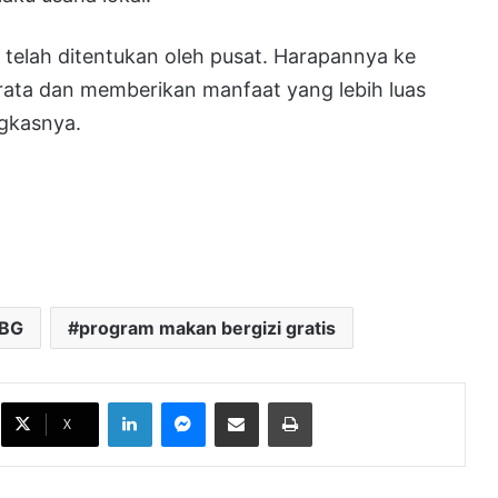
 telah ditentukan oleh pusat. Harapannya ke
erata dan memberikan manfaat yang lebih luas
ngkasnya.
BG
program makan bergizi gratis
DPRD Samarinda Matangkan Raperda
LinkedIn
Messenger
Bagikan melalui Email
Cetak
Sempadan Sungai
X