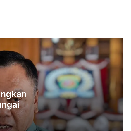
Hasil TKA 2026 Jadi Sorotan, DPRD
Samarinda Dorong Perbaikan Kualitas
Pendidikan
DPRD Samarinda Dorong BUMD Jadi
Aset Produktif Daerah
DPRD Samarinda Tegaskan Kewajiban
Pelaku Usaha Sediakan Lahan Parkir
DPRD Samarinda Dorong
Perencanaan Matang Pemenuhan
Guru, Jaga Keseimbangan Kebutuhan
angkan
Pendidikan dan Fiskal Daerah
ngai
Generasi Emas 2045 Terancam, DPRD
Soroti Kekurangan Guru di Samarinda
DPRD Samarinda Matangkan Raperda