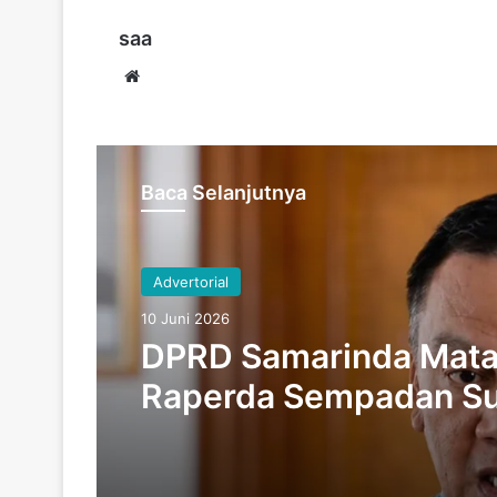
saa
Website
Baca Selanjutnya
Advertorial
10 Juni 2026
DPRD Samarinda Mat
Raperda Sempadan Su