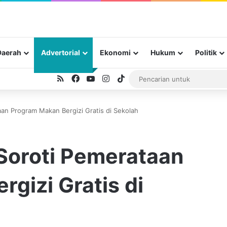
Daerah
Advertorial
Ekonomi
Hukum
Politik
RSS
Facebook
YouTube
Instagram
TikTok
an Program Makan Bergizi Gratis di Sekolah
Soroti Pemerataan
gizi Gratis di