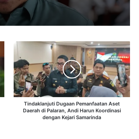
TB dan HIV sebagai Payung Hukum
Penanganan Penyakit Menular
MBG Jadi Peluang Bagi UMKM, DPRD
Samarinda Dorong Keterlibatan Pelaku
Usaha Lokal
Tindaklanjuti
Dugaan
Raperda Reklame Dibahas, DPRD
Pemanfaatan
Samarinda Perkuat Pengawasan dan
Aset
Tingkatkan PAD
Daerah
di
DPRD Samarinda Soroti Utang Pemkot
Palaran,
ke Kontraktor Proyek
Andi
Harun
Koordinasi
Tindaklanjuti Dugaan Pemanfaatan Aset
dengan
Daerah di Palaran, Andi Harun Koordinasi
Kejari
dengan Kejari Samarinda
Samarinda