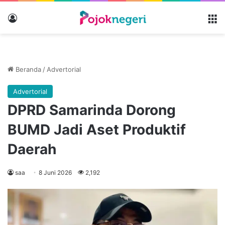
Masuk
M
Beranda
/
Advertorial
Advertorial
DPRD Samarinda Dorong
BUMD Jadi Aset Produktif
Daerah
saa
8 Juni 2026
2,192