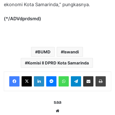
ekonomi Kota Samarinda,” pungkasnya.
(*/ADVdprdsmd)
BUMD
Iswandi
Komisi II DPRD Kota Samarinda
LinkedIn
Messenger
WhatsApp
Telegram
Bagikan melalui Email
Cetak
saa
Website