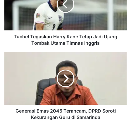
Tetap
Jadi
Ujung
Tombak
Utama
Timnas
Tuchel Tegaskan Harry Kane Tetap Jadi Ujung
Inggris
Tombak Utama Timnas Inggris
Generasi
Emas
2045
Terancam,
DPRD
Soroti
Kekurangan
Guru
di
Samarinda
Generasi Emas 2045 Terancam, DPRD Soroti
Kekurangan Guru di Samarinda