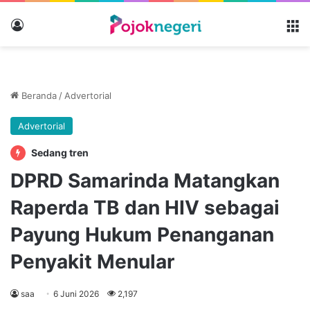
Masuk
M
Beranda
/
Advertorial
Advertorial
Sedang tren
DPRD Samarinda Matangkan
Raperda TB dan HIV sebagai
Payung Hukum Penanganan
Penyakit Menular
saa
6 Juni 2026
2,197