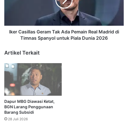
Ada
Pemain
Real
Madrid
di
Timnas
Iker Casillas Geram Tak Ada Pemain Real Madrid di
Spanyol
Timnas Spanyol untuk Piala Dunia 2026
untuk
Piala
Artikel Terkait
Dunia
2026
Dapur MBG Diawasi Ketat,
BGN Larang Penggunaan
Barang Subsidi
28 Juli 2026