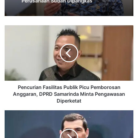
Perusahaan Sudah Dipangkas
Pencurian
Fasilitas
Publik
Picu
Pemborosan
Anggaran,
DPRD
Samarinda
Minta
Pengawasan
Pencurian Fasilitas Publik Picu Pemborosan
Diperketat
Anggaran, DPRD Samarinda Minta Pengawasan
Diperketat
Iker
Casillas
Geram
Tak