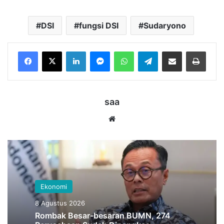
DSI
fungsi DSI
Sudaryono
LinkedIn
Messenger
WhatsApp
Telegram
Bagikan melalui Email
Cetak
saa
Website
Ekonomi
8 Agustus 2026
Rombak Besar-besaran BUMN, 274