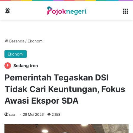
Masuk
M
Beranda
/
Ekonomi
Ekonomi
Sedang tren
Pemerintah Tegaskan DSI
Tidak Cari Keuntungan, Fokus
Awasi Ekspor SDA
saa
29 Mei 2026
2,158