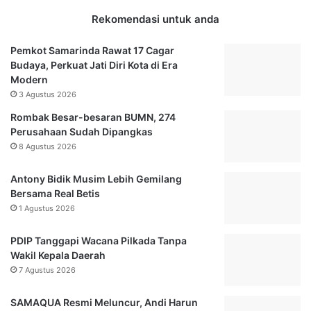
n
I
Rekomendasi untuk anda
U
n
n
d
Pemkot Samarinda Rawat 17 Cagar
d
o
Budaya, Perkuat Jati Diri Kota di Era
a
n
Modern
n
e
3 Agustus 2026
g
s
-
i
Rombak Besar-besaran BUMN, 274
U
a
Perusahaan Sudah Dipangkas
n
8 Agustus 2026
d
a
Antony Bidik Musim Lebih Gemilang
n
Bersama Real Betis
g
1 Agustus 2026
O
m
PDIP Tanggapi Wacana Pilkada Tanpa
n
Wakil Kepala Daerah
i
7 Agustus 2026
b
u
SAMAQUA Resmi Meluncur, Andi Harun
s