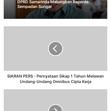
DPRD Samarinda Matangkan Raperda
Sempadan Sungai
S
I
A
R
A
N
P
E
R
S
SIARAN PERS - Pernyataan Sikap 1 Tahun Melawan
-
Undang-Undang Omnibus Cipta Kerja
P
e
5
r
F
n
a
y
k