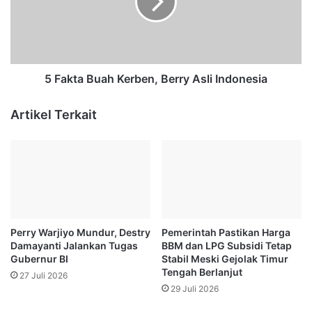
a
t
t
a
a
B
a
u
n
a
S
h
5 Fakta Buah Kerben, Berry Asli Indonesia
i
K
k
e
Artikel Terkait
a
r
p
b
1
e
T
n
a
,
h
B
u
e
n
r
Perry Warjiyo Mundur, Destry
Pemerintah Pastikan Harga
M
r
Damayanti Jalankan Tugas
BBM dan LPG Subsidi Tetap
e
y
Gubernur BI
Stabil Meski Gejolak Timur
l
A
Tengah Berlanjut
27 Juli 2026
a
s
29 Juli 2026
w
l
a
i