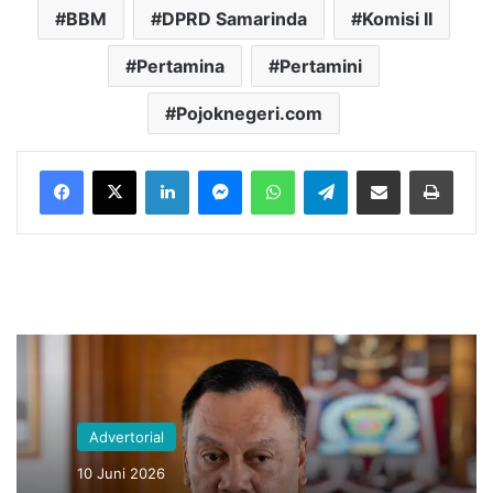
BBM
DPRD Samarinda
Komisi II
Pertamina
Pertamini
Pojoknegeri.com
LinkedIn
Messenger
WhatsApp
Telegram
Bagikan melalui Email
Cetak
Advertorial
10 Juni 2026