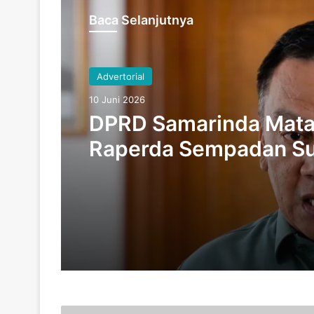
Baca Selanjutnya
Advertorial
10 Juni 2026
DPRD Samarinda Mat
Raperda Sempadan Su
A