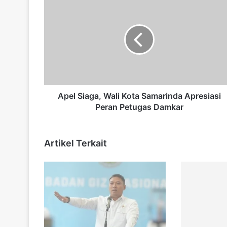
p
e
l
S
i
a
g
a
,
Apel Siaga, Wali Kota Samarinda Apresiasi
W
Peran Petugas Damkar
a
l
i
Artikel Terkait
K
o
t
a
S
a
m
a