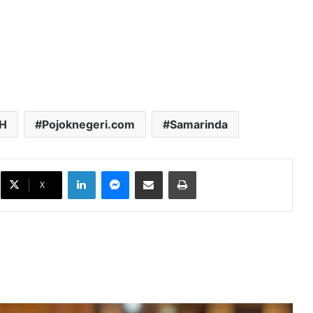
H
Pojoknegeri.com
Samarinda
DPRD Samarinda Matangkan Raperda
Sempadan Sungai
LinkedIn
Messenger
Bagikan melalui Email
Cetak
X
DPRD Samarinda Soroti Pemerataan
Program Makan Bergizi Gratis di
Sekolah
Hasil TKA 2026 Jadi Sorotan, DPRD
Samarinda Dorong Perbaikan Kualitas
Pendidikan