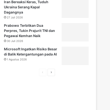
Iran Bereaksi Keras, Tuduh
Ukraina Serang Kapal
Dagangnya
27 Juli 2026
Prabowo Terbitkan Dua
Perpres, Tukin Prajurit TNI dan
Pegawai Kemhan Naik
30 Juli 2026
Microsoft Ingatkan Risiko Besar
di Balik Ketergantungan pada AI
1 Agustus 2026
H
H
a
a
l
l
a
a
m
m
a
a