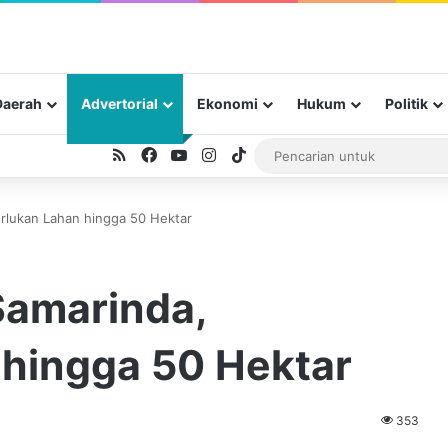
Daerah
Advertorial
Ekonomi
Hukum
Politik
RSS
Facebook
YouTube
Instagram
TikTok
erlukan Lahan hingga 50 Hektar
Samarinda,
 hingga 50 Hektar
353