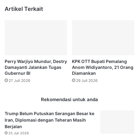
n
P
Artikel Terkait
d
K
a
L
,
d
D
i
i
S
t
a
e
m
m
a
Perry Warjiyo Mundur, Destry
KPK OTT Bupati Pemalang
u
r
Damayanti Jalankan Tugas
Anom Widiyantoro, 21 Orang
k
i
Gubernur BI
Diamankan
a
n
27 Juli 2026
29 Juli 2026
n
d
A
a
d
,
Rekomendasi untuk anda
a
A
n
n
Trump Belum Putuskan Serangan Besar ke
y
g
Iran, Diplomasi dengan Teheran Masih
a
g
Berjalan
B
o
25 Juli 2026
o
t