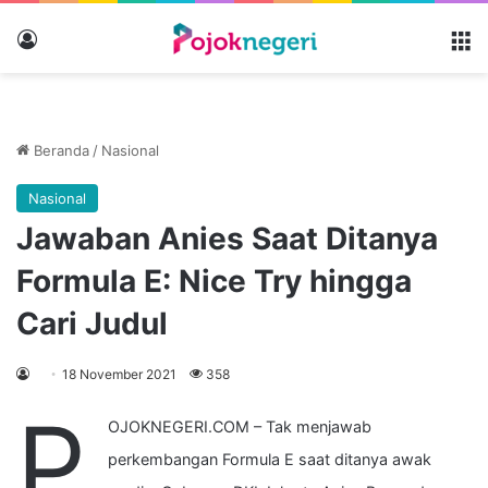
Masuk
M
Beranda
/
Nasional
Nasional
Jawaban Anies Saat Ditanya
Formula E: Nice Try hingga
Cari Judul
18 November 2021
358
P
OJOKNEGERI.COM – Tak menjawab
perkembangan Formula E saat ditanya awak