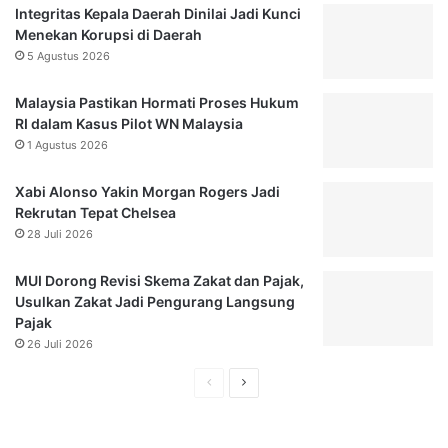
t
a
Integritas Kepala Daerah Dinilai Jadi Kunci
o
D
Menekan Korupsi di Daerah
l
e
5 Agustus 2026
M
w
i
a
Malaysia Pastikan Hormati Proses Hukum
n
n
RI dalam Kasus Pilot WN Malaysia
u
B
1 Agustus 2026
m
e
a
r
Xabi Alonso Yakin Morgan Rogers Jadi
n
i
Rekrutan Tepat Chelsea
K
S
28 Juli 2026
e
a
r
r
a
MUI Dorong Revisi Skema Zakat dan Pajak,
a
s
Usulkan Zakat Jadi Pengurang Langsung
n
Pajak
26 Juli 2026
H
H
a
a
l
l