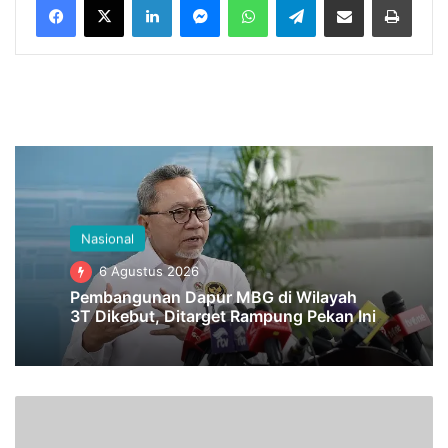
Nasional
6 Agustus 2026
Pembangunan Dapur MBG di Wilayah
3T Dikebut, Ditarget Rampung Pekan Ini
W
a