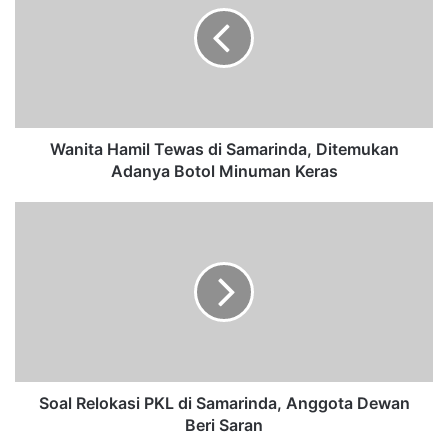
n
i
t
a
H
a
m
i
Wanita Hamil Tewas di Samarinda, Ditemukan
l
Adanya Botol Minuman Keras
T
e
S
w
o
a
a
s
l
d
R
i
e
S
l
a
o
m
k
a
a
Soal Relokasi PKL di Samarinda, Anggota Dewan
r
s
Beri Saran
i
i