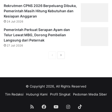
Rekrutmen CPNS 2026 Berpeluang Dibuka,
Pemerintah Masih Hitung Kebutuhan dan
Kesiapan Anggaran
24 Juli 2026
Pemerintah Perkuat Serapan Ayam dan
Telur Lewat MBG, Dorong Pembelian
Langsung dari Peternak
27 Juli 2026
Halaman
Halaman
sebelumnya
selanjutnya
© Copyright 2026, All Rights Reserved
Tim Redaksi
Hubungi Kami
Profil Singkat
Pedoman Media Siber
RSS
Facebook
YouTube
Instagram
TikTok