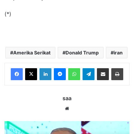
(*)
Amerika Serikat
Donald Trump
iran
LinkedIn
Messenger
WhatsApp
Telegram
Bagikan melalui Email
Cetak
saa
Website