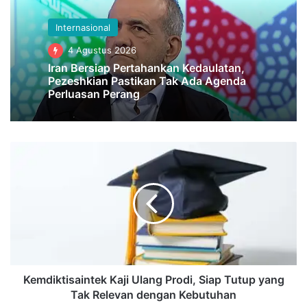
Internasional
4 Agustus 2026
Iran Bersiap Pertahankan Kedaulatan,
Pezeshkian Pastikan Tak Ada Agenda
Perluasan Perang
Kemdiktisaintek
Kaji
Ulang
Prodi,
Siap
Tutup
yang
Tak
Relevan
dengan
Kemdiktisaintek Kaji Ulang Prodi, Siap Tutup yang
Kebutuhan
Tak Relevan dengan Kebutuhan