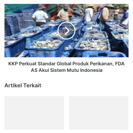
KKP
Perkuat
Standar
Global
Produk
Perikanan,
FDA
AS
Akui
Sistem
KKP Perkuat Standar Global Produk Perikanan, FDA
Mutu
AS Akui Sistem Mutu Indonesia
Indonesia
Artikel Terkait