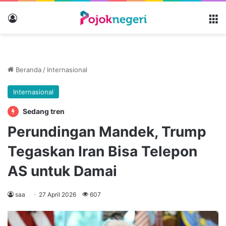
Masuk
M
Beranda
/
Internasional
Internasional
Sedang tren
Perundingan Mandek, Trump
Tegaskan Iran Bisa Telepon
AS untuk Damai
saa
27 April 2026
607