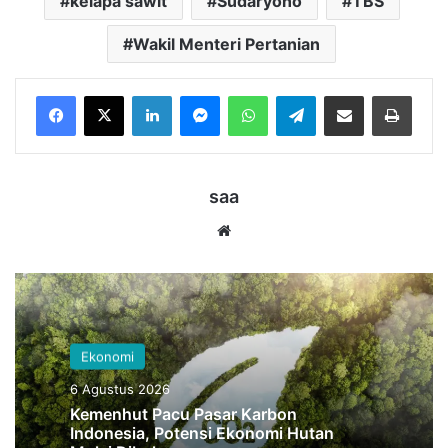
kelapa sawit
Sudaryono
TBS
Wakil Menteri Pertanian
LinkedIn
Messenger
WhatsApp
Telegram
Bagikan melalui Email
Cetak
saa
Website
Ekonomi
6 Agustus 2026
Kemenhut Pacu Pasar Karbon
Indonesia, Potensi Ekonomi Hutan