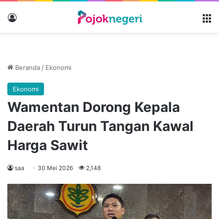
Masuk
M
Beranda
/
Ekonomi
Ekonomi
Wamentan Dorong Kepala
Daerah Turun Tangan Kawal
Harga Sawit
saa
30 Mei 2026
2,148