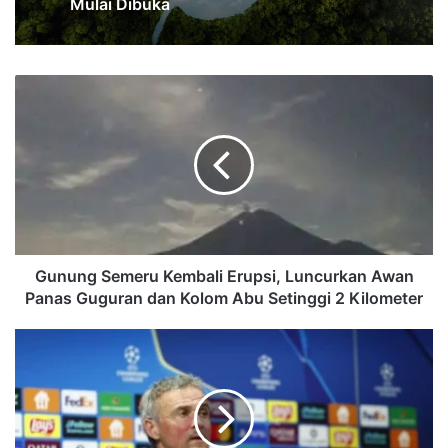
Mulai Dibuka
Gunung
Semeru
Kembali
Erupsi,
Luncurkan
Awan
Panas
Guguran
dan
Kolom
Gunung Semeru Kembali Erupsi, Luncurkan Awan
Abu
Panas Guguran dan Kolom Abu Setinggi 2 Kilometer
Setinggi
2
Luis
Kilometer
Enrique
Yakin
PSG
Mampu
Pertahankan