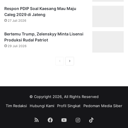
Respon PDIP Soal Kaesang Mau Maju
Caleg 2029 di Jateng
27 Juli 2026
Bertemu Trump, Zelenskyy Minta Lisensi
Produksi Rudal Patriot
29 Juli 2026
Halaman
Halaman
sebelumnya
selanjutnya
© Copyright 2026, All Rights Reserved
Tim Redaksi
Hubungi Kami
Profil Singkat
Pedoman Media Siber
RSS
Facebook
YouTube
Instagram
TikTok