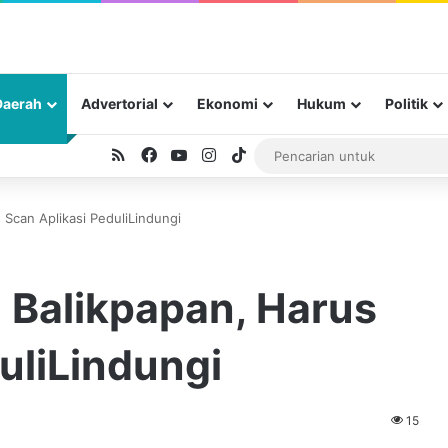
Daerah
Advertorial
Ekonomi
Hukum
Politik
RSS
Facebook
YouTube
Instagram
TikTok
 Scan Aplikasi PeduliLindungi
 Balikpapan, Harus
uliLindungi
15