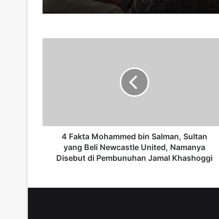
4
F
a
k
t
a
M
o
h
a
4 Fakta Mohammed bin Salman, Sultan
m
yang Beli Newcastle United, Namanya
m
Disebut di Pembunuhan Jamal Khashoggi
e
d
b
i
n
S