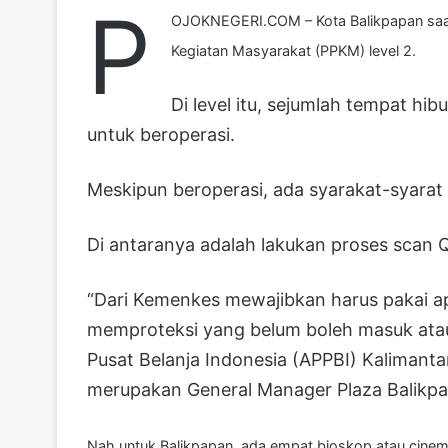
P
OJOKNEGERI.COM – Kota Balikpapan saat
Kegiatan Masyarakat (PPKM) level 2.
Di level itu, sejumlah tempat hi
untuk beroperasi.
Meskipun beroperasi, ada syarakat-syara
Di antaranya adalah lakukan proses scan Q
“Dari Kemenkes mewajibkan harus pakai apli
memproteksi yang belum boleh masuk atau
Pusat Belanja Indonesia (APPBI) Kalimantan
merupakan General Manager Plaza Balikp
Nah untuk Balikpapan, ada empat bioskop atau cinem