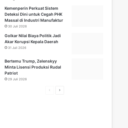
Kemenperin Perkuat Sistem
Deteksi Dini untuk Cegah PHK
Massal di Industri Manufaktur
30 Juli 2026
Golkar Nilai Biaya Politik Jadi
Akar Korupsi Kepala Daerah
31 Juli 2026
Bertemu Trump, Zelenskyy
Minta Lisensi Produksi Rudal
Patriot
29 Juli 2026
H
H
a
a
l
l
a
a
m
m