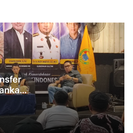
Asas Lex Loci Delictus Commissi, Jadi
Landasan Penyelesaian Peristiwa
Hukum Maritim Kepelabuhan
Perkuat Kepemimpinan ASN, Andi
Harun Bawa Pesan Kebangsaan dan
Digitalisasi Pemerintahan
Wawali Saefuddin Zuhri Tekankan
Kepemimpinan Berintegritas, Jabatan
Adalah Amanah
nsfer
kankan
Penanganan Aduan SPMB SMP
Samarinda Berlanjut, 19 Siswa Sudah
aerah
Terdaftar di Sekolah Negeri
Andi Harun Dorong Bankaltimtara
Prioritaskan Talenta Internal untuk Isi
Jabatan Direksi