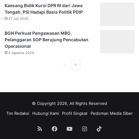
Kaesang Bidik Kursi DPR RI dari Jawa
Tengah, PSI Hadapi Basis Politik PDIP
27 Juli 2026
BGN Perkuat Pengawasan MBG,
Pelanggaran SOP Berujung Pencabutan
Operasional
6 Agustus 2026
H
H
a
a
l
l
a
a
m
m
© Copyright 2026, All Rights Reserved
a
a
Tim Redaksi
Hubungi Kami
Profil Singkat
Pedoman Media Siber
n
n
s
s
RSS
Facebook
YouTube
Instagram
TikTok
e
e