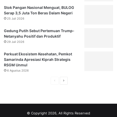
d
a
e
l
Stok Pangan Nasional Menguat, BULOG
n
A
Serap 3,5 Juta Ton Beras Dalam Negeri
g
n
25 Juli 2026
a
d
n
i
Gedung Putih Sebut Pertemuan Trump-
P
k
Netanyahu Positif dan Produktif
e
a
29 Juli 2026
m
P
k
e
Perkuat Ekosistem Kesehatan, Pemkot
a
r
Samarinda Apresiasi Kiprah Strategis
b
k
RSGM Unmul
K
a
6 Agustus 2026
u
s
k
a
H
H
a
j
a
a
r
a
d
l
l
i
a
a
P
m
m
a
© Copyright 2026, All Rights Reserved
n