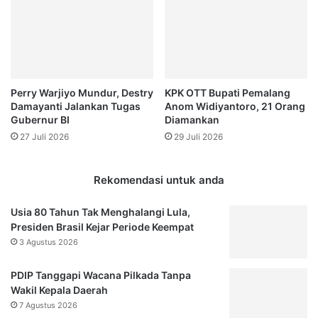
n
l
U
a
s
s
u
a
l
n
A
J
Perry Warjiyo Mundur, Destry
KPK OTT Bupati Pemalang
d
o
Damayanti Jalankan Tugas
Anom Widiyantoro, 21 Orang
a
k
Gubernur BI
Diamankan
n
o
27 Juli 2026
29 Juli 2026
y
w
a
i
K
U
Rekomendasi untuk anda
o
s
l
u
Usia 80 Tahun Tak Menghalangi Lula,
a
n
Presiden Brasil Kejar Periode Keempat
b
g
3 Agustus 2026
o
T
r
u
a
PDIP Tanggapi Wacana Pilkada Tanpa
n
s
Wakil Kepala Daerah
g
i
g
7 Agustus 2026