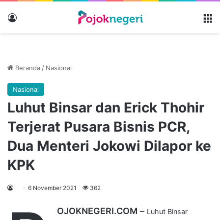
Masuk
M
Beranda
/
Nasional
Nasional
Luhut Binsar dan Erick Thohir
Terjerat Pusara Bisnis PCR,
Dua Menteri Jokowi Dilapor ke
KPK
6 November 2021
362
OJOKNEGERI.COM
–
Luhut Binsar