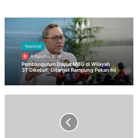
Nasional
6 Agustus 2026
Pembangunan Dapur MBG di Wilayah
3T Dikebut, Ditarget Rampung Pekan Ini
P
e
n
a
n
g
a