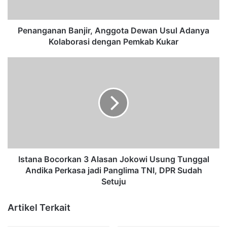
n
a
n
Penanganan Banjir, Anggota Dewan Usul Adanya
B
Kolaborasi dengan Pemkab Kukar
a
n
I
j
s
i
t
r
a
,
n
A
a
n
B
g
o
g
c
o
o
Istana Bocorkan 3 Alasan Jokowi Usung Tunggal
t
r
Andika Perkasa jadi Panglima TNI, DPR Sudah
a
k
Setuju
D
a
e
n
Artikel Terkait
w
3
a
A