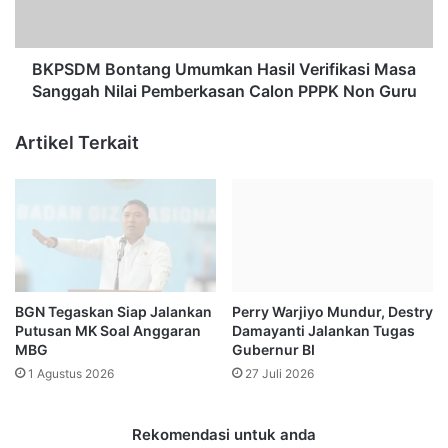
i
B
f
o
,
n
S
t
BKPSDM Bontang Umumkan Hasil Verifikasi Masa
a
a
Sanggah Nilai Pemberkasan Calon PPPK Non Guru
n
n
d
g
Artikel Terkait
i
U
a
m
g
u
a
m
U
k
n
a
o
n
D
H
BGN Tegaskan Siap Jalankan
Perry Warjiyo Mundur, Destry
a
a
Putusan MK Soal Anggaran
Damayanti Jalankan Tugas
t
s
MBG
Gubernur BI
a
i
1 Agustus 2026
27 Juli 2026
n
l
g
V
i
e
Rekomendasi untuk anda
K
r