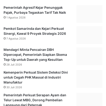
a
i
Pemerintah Agresif Kejar Penunggak
l
f
Pajak, Purbaya Tegaskan Tarif Tak Naik
t
i
1 Agustus 2026
i
k
m
a
Pemkot Samarinda dan Kejari Perkuat
s
Sinergi, Kawal 9 Proyek Strategis 2026
i
7 Agustus 2026
M
a
s
Mendagri Minta Pencairan DBH
a
Dipercepat, Pemerintah Siapkan Skema
S
Top-Up untuk Daerah yang Kesulitan
a
28 Juli 2026
n
Kemenperin Perkuat Sistem Deteksi Dini
g
untuk Cegah PHK Massal di Industri
g
Manufaktur
a
30 Juli 2026
h
N
Pemerintah Perkuat Serapan Ayam dan
i
Telur Lewat MBG, Dorong Pembelian
l
Langsung dari Peternak