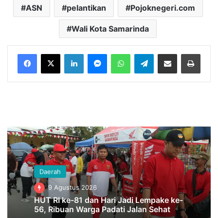
ASN
pelantikan
Pojoknegeri.com
Wali Kota Samarinda
LinkedIn
Messenger
WhatsApp
Telegram
Bagikan melalui Email
Cetak
Daerah
9 Agustus 2026
HUT RI ke-81 dan Hari Jadi Lempake ke-
56, Ribuan Warga Padati Jalan Sehat