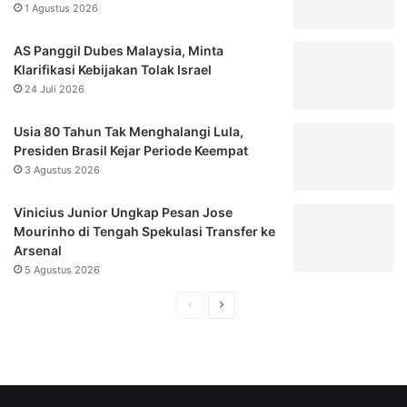
1 Agustus 2026
AS Panggil Dubes Malaysia, Minta
Klarifikasi Kebijakan Tolak Israel
24 Juli 2026
Usia 80 Tahun Tak Menghalangi Lula,
Presiden Brasil Kejar Periode Keempat
3 Agustus 2026
Vinicius Junior Ungkap Pesan Jose
Mourinho di Tengah Spekulasi Transfer ke
Arsenal
5 Agustus 2026
H
H
a
a
l
l
a
a
m
m