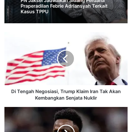
PN Jaksel Jadwalkan Sidang Perdana
Praperadilan Febrie Adriansyah Terkait
Kasus TPPU
Di
Tengah
Negosiasi,
Trump
Klaim
Iran
Tak
Akan
Kembangkan
Senjata
Di Tengah Negosiasi, Trump Klaim Iran Tak Akan
Nuklir
Kembangkan Senjata Nuklir
Perez
Buka
Suara
soal