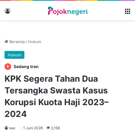
Masuk
M
Beranda
/
Hukum
Hukum
Sedang tren
KPK Segera Tahan Dua
Tersangka Swasta Kasus
Korupsi Kuota Haji 2023–
2024
saa
1 Juni 2026
2,158