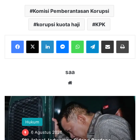
Komisi Pemberantasan Korupsi
korupsi kuota haji
KPK
LinkedIn
Messenger
WhatsApp
Telegram
Bagikan melalui Email
Cetak
saa
Website
Hukum
6 Agustus 2026