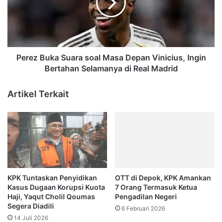
Masa
Depan
Vinicius,
Ingin
Bertahan
Selamanya
Perez Buka Suara soal Masa Depan Vinicius, Ingin
di
Bertahan Selamanya di Real Madrid
Real
Madrid
Artikel Terkait
KPK Tuntaskan Penyidikan
OTT di Depok, KPK Amankan
Kasus Dugaan Korupsi Kuota
7 Orang Termasuk Ketua
Haji, Yaqut Cholil Qoumas
Pengadilan Negeri
Segera Diadili
6 Februari 2026
14 Juli 2026