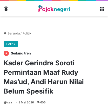
Masuk
M
Beranda
/
Politik
Politik
Sedang tren
Kader Gerindra Soroti
Permintaan Maaf Rudy
Mas’ud, Andi Harun Nilai
Belum Spesifik
saa
2 Mei 2026
605