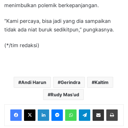
menimbulkan polemik berkepanjangan.
“Kami percaya, bisa jadi yang dia sampaikan
tidak ada niat buruk sedikitpun,” pungkasnya.
(*/tim redaksi)
Andi Harun
Gerindra
Kaltim
Rudy Mas’ud
LinkedIn
Messenger
WhatsApp
Telegram
Bagikan melalui Email
Cetak