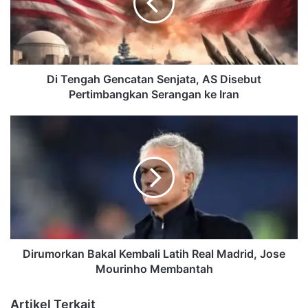
AS
Disebut
Pertimbangkan
Serangan
ke
Iran
Di Tengah Gencatan Senjata, AS Disebut
Pertimbangkan Serangan ke Iran
Dirumorkan
Bakal
Kembali
Latih
Real
Madrid,
Jose
Mourinho
Membantah
Dirumorkan Bakal Kembali Latih Real Madrid, Jose
Mourinho Membantah
Artikel Terkait