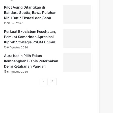
Pilot Asing Ditangkap di
Bandara Soetta, Bawa Puluhan
Ribu Butir Ekstasi dan Sabu
31 Juli 2026
Perkuat Ekosistem Kesehatan,
Pemkot Samarinda Apresiasi
Kiprah Strategis RSGM Unmul
6 Agustus 2026
Aura Kasih Pilih Fokus
Kembangkan Bisnis Peternakan
Demi Ketahanan Pangan
5 Agustus 2026
H
H
a
a
l
l
a
a
m
m