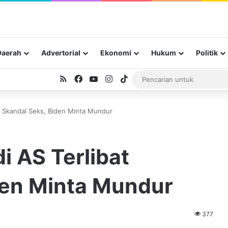
Daerah
Advertorial
Ekonomi
Hukum
Politik
RSS
Facebook
YouTube
Instagram
TikTok
t Skandal Seks, Biden Minta Mundur
 AS Terlibat
den Minta Mundur
377