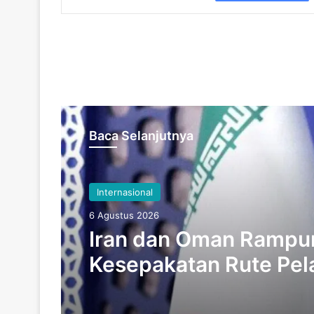
Baca Selanjutnya
Internasional
6 Agustus 2026
Iran dan Oman Rampu
Kesepakatan Rute Pel
Selat Hormuz