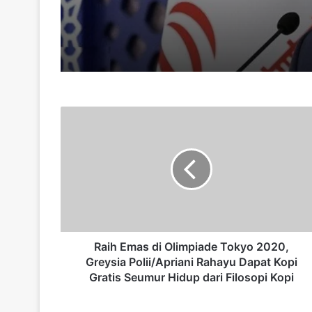
R
a
i
h
E
m
a
s
d
i
Raih Emas di Olimpiade Tokyo 2020,
O
Greysia Polii/Apriani Rahayu Dapat Kopi
l
Gratis Seumur Hidup dari Filosopi Kopi
i
m