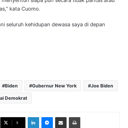
h menyentuh siapa pun secara tidak pantas atau
as,” kata Cuomo.
ani seluruh kehidupan dewasa saya di depan
Biden
Gubernur New York
Joe Biden
tai Demokrat
Iran dan Oman Rampungkan
Kesepakatan Rute Pelayaran Selat
LinkedIn
Messenger
Bagikan melalui Email
Cetak
Hormuz
X