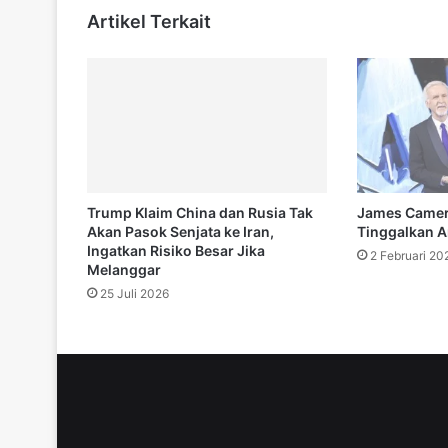
p
Artikel Terkait
i
a
d
e
T
o
k
y
o
Trump Klaim China dan Rusia Tak
James Camer
2
Akan Pasok Senjata ke Iran,
Tinggalkan A
0
Ingatkan Risiko Besar Jika
2 Februari 20
2
Melanggar
0
25 Juli 2026
,
G
r
e
y
s
i