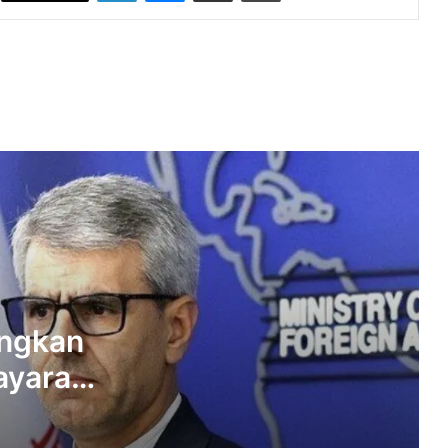
Trump Klaim Selat Hormuz Segera
Dibuka, AS Siapkan Tekanan Militer
Jika Negosiasi Gagal
Iran Bersiap Pertahankan Kedaulatan,
Pezeshkian Pastikan Tak Ada Agenda
Perluasan Perang
Iran Tegaskan Tak Ada Kesepakatan
Buka Selat Hormuz, Bantah Klaim
Trump
Malaysia Pastikan Hormati Proses
Hukum RI dalam Kasus Pilot WN
Malaysia
ngkan
ayaran
Trump Umumkan Kesepakatan
Pelucutan Senjata Hamas