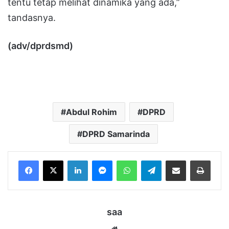
tentu tetap melihat dinamika yang ada,”
tandasnya.
(adv/dprdsmd)
Abdul Rohim
DPRD
DPRD Samarinda
LinkedIn
Messenger
WhatsApp
Telegram
Bagikan melalui Email
Cetak
saa
Website