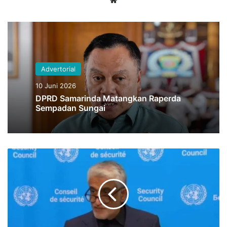
Advertorial
10 Juni 2026
DPRD Samarinda Matangkan Raperda
Sempadan Sungai
Iran
Tegaskan
Syarat
Keamanan
di
Selat
Hormuz,