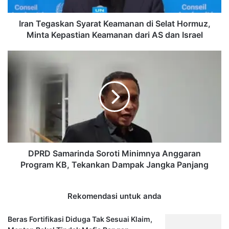
Minta
Kepastian
Keamanan
Iran Tegaskan Syarat Keamanan di Selat Hormuz,
dari
Minta Kepastian Keamanan dari AS dan Israel
AS
dan
DPRD
Israel
Samarinda
Soroti
Minimnya
Anggaran
Program
KB,
Tekankan
Dampak
Jangka
DPRD Samarinda Soroti Minimnya Anggaran
Panjang
Program KB, Tekankan Dampak Jangka Panjang
Rekomendasi untuk anda
Beras Fortifikasi Diduga Tak Sesuai Klaim,