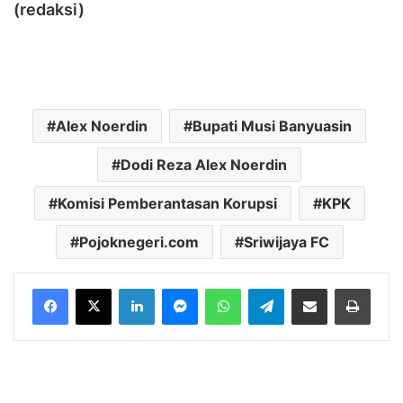
(redaksi)
Alex Noerdin
Bupati Musi Banyuasin
Dodi Reza Alex Noerdin
Komisi Pemberantasan Korupsi
KPK
Pojoknegeri.com
Sriwijaya FC
LinkedIn
Messenger
WhatsApp
Telegram
Bagikan melalui Email
Cetak