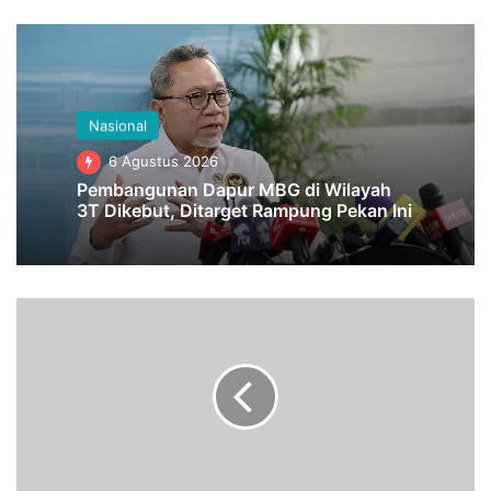
Nasional
6 Agustus 2026
Pembangunan Dapur MBG di Wilayah
3T Dikebut, Ditarget Rampung Pekan Ini
P
e
m
b
a
h
a
s