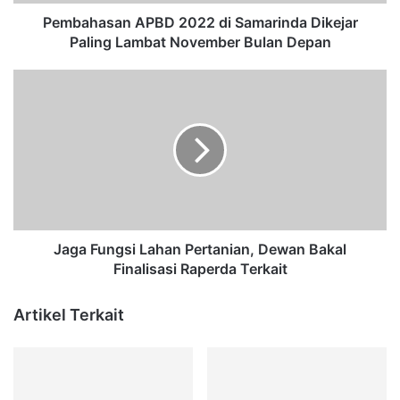
a
n
Pembahasan APBD 2022 di Samarinda Dikejar
A
Paling Lambat November Bulan Depan
P
B
J
D
a
2
g
0
a
2
F
2
u
d
n
i
g
S
s
a
i
Jaga Fungsi Lahan Pertanian, Dewan Bakal
m
L
Finalisasi Raperda Terkait
a
a
r
h
Artikel Terkait
i
a
n
n
d
P
a
e
D
r