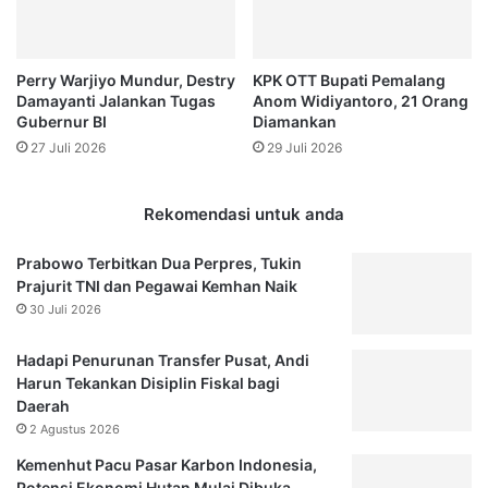
i
t
k
a
e
n
Perry Warjiyo Mundur, Destry
KPK OTT Bupati Pemalang
j
i
Damayanti Jalankan Tugas
Anom Widiyantoro, 21 Orang
a
a
Gubernur BI
Diamankan
r
n
27 Juli 2026
29 Juli 2026
P
,
a
D
l
e
Rekomendasi untuk anda
i
w
n
a
Prabowo Terbitkan Dua Perpres, Tukin
g
n
Prajurit TNI dan Pegawai Kemhan Naik
L
B
30 Juli 2026
a
a
m
k
Hadapi Penurunan Transfer Pusat, Andi
b
a
Harun Tekankan Disiplin Fiskal bagi
a
l
Daerah
t
F
N
2 Agustus 2026
i
o
n
Kemenhut Pacu Pasar Karbon Indonesia,
v
a
Potensi Ekonomi Hutan Mulai Dibuka