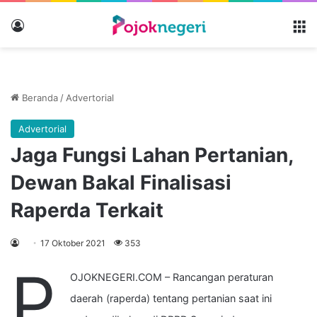
Masuk
M
Beranda
/
Advertorial
Advertorial
Jaga Fungsi Lahan Pertanian,
Dewan Bakal Finalisasi
Raperda Terkait
17 Oktober 2021
353
P
OJOKNEGERI.COM – Rancangan peraturan
daerah (raperda) tentang pertanian saat ini