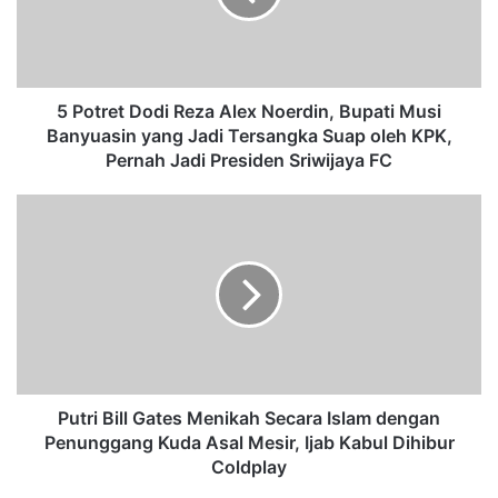
e
t
D
o
d
5 Potret Dodi Reza Alex Noerdin, Bupati Musi
i
Banyuasin yang Jadi Tersangka Suap oleh KPK,
R
Pernah Jadi Presiden Sriwijaya FC
e
z
P
a
u
A
t
l
r
e
i
x
B
N
i
o
l
e
l
r
G
Putri Bill Gates Menikah Secara Islam dengan
d
a
Penunggang Kuda Asal Mesir, Ijab Kabul Dihibur
i
t
Coldplay
n
e