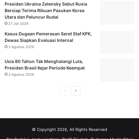
a
n
Presiden Ukraina Zelensky Sebut Rusia
n
g
Bersiap Terima Ribuan Pasukan Korea
g
a
Utara dan Peluncur Rudal
J
n
27 Juli 2026
a
P
d
e
Kasus Dugaan Pemerasan Seret Staf KPK,
i
n
Dewas Siapkan Evaluasi Internal
T
u
3 Agustus 2026
e
n
r
g
Usia 80 Tahun Tak Menghalangi Lula,
s
g
Presiden Brasil Kejar Periode Keempat
a
a
3 Agustus 2026
n
n
g
g
H
H
k
K
a
u
a
a
S
d
l
l
u
a
a
a
a
A
p
s
m
m
© Copyright 2026, All Rights Reserved
o
a
a
a
l
l