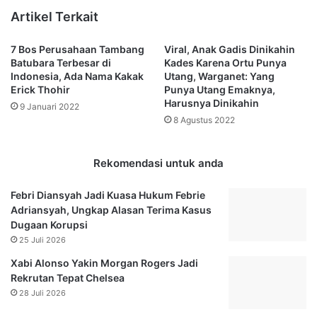
,
s
Artikel Terkait
B
M
u
e
7 Bos Perusahaan Tambang
Viral, Anak Gadis Dinikahin
p
n
Batubara Terbesar di
Kades Karena Ortu Punya
a
i
Indonesia, Ada Nama Kakak
Utang, Warganet: Yang
t
k
Erick Thohir
Punya Utang Emaknya,
i
a
Harusnya Dinikahin
9 Januari 2022
M
h
8 Agustus 2022
u
S
s
e
i
c
Rekomendasi untuk anda
B
a
a
r
Febri Diansyah Jadi Kuasa Hukum Febrie
n
a
Adriansyah, Ungkap Alasan Terima Kasus
y
I
Dugaan Korupsi
u
s
25 Juli 2026
a
l
s
a
Xabi Alonso Yakin Morgan Rogers Jadi
i
m
Rekrutan Tepat Chelsea
n
d
28 Juli 2026
y
e