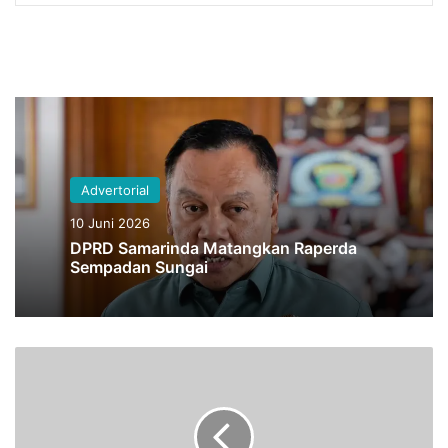
Advertorial
10 Juni 2026
DPRD Samarinda Matangkan Raperda
Sempadan Sungai
5
P
o
t
r