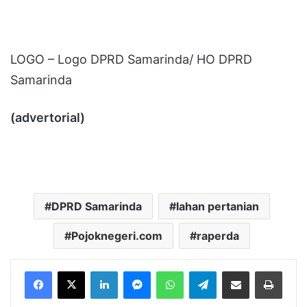
LOGO – Logo DPRD Samarinda/ HO DPRD
Samarinda
(advertorial)
DPRD Samarinda
lahan pertanian
Pojoknegeri.com
raperda
LinkedIn
Messenger
WhatsApp
Telegram
Bagikan melalui Email
Cetak