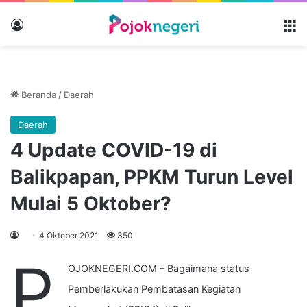
Masuk
M
Beranda
/
Daerah
Daerah
4 Update COVID-19 di
Balikpapan, PPKM Turun Level
Mulai 5 Oktober?
4 Oktober 2021
350
P
OJOKNEGERI.COM – Bagaimana status
Pemberlakukan Pembatasan Kegiatan