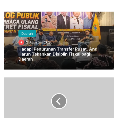
Daerah
2 Agustus 2026
Hadapi Penurunan Transfer Pusat, Andi
Harun Tekankan Disiplin Fiskal bagi
Daerah
P
e
r
i
h
a
l