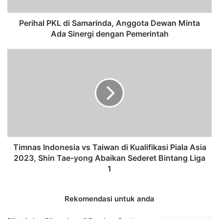
P
K
L
Perihal PKL di Samarinda, Anggota Dewan Minta
d
Ada Sinergi dengan Pemerintah
i
S
T
a
i
m
m
a
n
r
a
i
s
n
I
d
n
a
d
,
o
Timnas Indonesia vs Taiwan di Kualifikasi Piala Asia
A
n
2023, Shin Tae-yong Abaikan Sederet Bintang Liga
n
e
1
g
s
g
i
o
a
Rekomendasi untuk anda
t
v
a
s