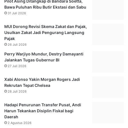
Pilot Asing Ditangkap di Bandara Soetta,
D
T
Bawa Puluhan Ribu Butir Ekstasi dan Sabu
e
a
31 Juli 2026
w
i
a
w
MUI Dorong Revisi Skema Zakat dan Pajak,
n
a
Usulkan Zakat Jadi Pengurang Langsung
M
n
Pajak
i
d
26 Juli 2026
n
i
t
K
Perry Warjiyo Mundur, Destry Damayanti
a
u
Jalankan Tugas Gubernur BI
A
a
27 Juli 2026
d
l
a
i
Xabi Alonso Yakin Morgan Rogers Jadi
S
f
Rekrutan Tepat Chelsea
i
i
28 Juli 2026
n
k
e
a
Hadapi Penurunan Transfer Pusat, Andi
r
s
Harun Tekankan Disiplin Fiskal bagi
g
i
Daerah
i
P
2 Agustus 2026
d
i