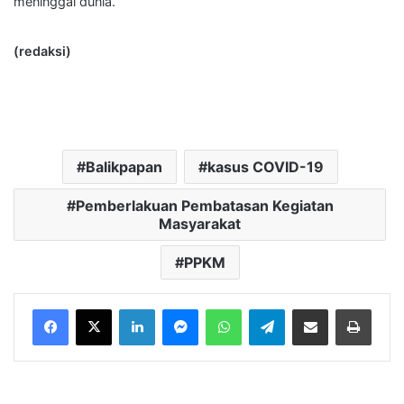
meninggal dunia.
(redaksi)
Balikpapan
kasus COVID-19
Pemberlakuan Pembatasan Kegiatan
Masyarakat
PPKM
LinkedIn
Messenger
WhatsApp
Telegram
Bagikan melalui Email
Cetak