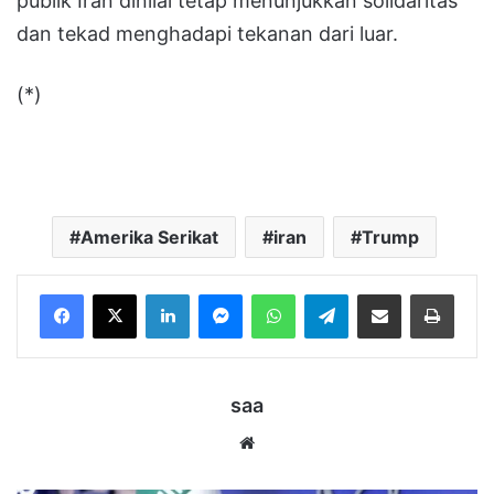
publik Iran dinilai tetap menunjukkan solidaritas
dan tekad menghadapi tekanan dari luar.
(*)
Amerika Serikat
iran
Trump
LinkedIn
Messenger
WhatsApp
Telegram
Bagikan melalui Email
Cetak
saa
Website