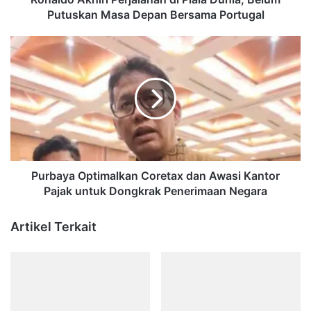
Bersama
Putuskan Masa Depan Bersama Portugal
Portugal
Purbaya
Optimalkan
Coretax
dan
Awasi
Kantor
Pajak
untuk
Dongkrak
Penerimaan
Purbaya Optimalkan Coretax dan Awasi Kantor
Negara
Pajak untuk Dongkrak Penerimaan Negara
Artikel Terkait