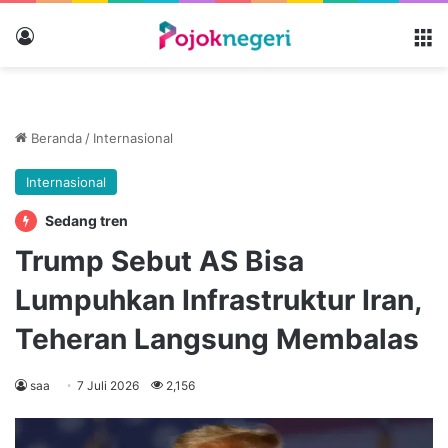
Masuk
M
Beranda
/
Internasional
Internasional
Sedang tren
Trump Sebut AS Bisa
Lumpuhkan Infrastruktur Iran,
Teheran Langsung Membalas
saa
7 Juli 2026
2,156