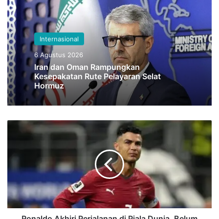
Internasional
6 Agustus 2026
Iran dan Oman Rampungkan
Kesepakatan Rute Pelayaran Selat
Hormuz
Ronaldo
Akhiri
Perjalanan
di
Piala
Dunia,
Belum
Putuskan
Masa
Depan
Ronaldo Akhiri Perjalanan di Piala Dunia, Belum