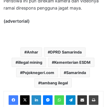
Peristiwa ini pun direkam kamera dan videonya
ramai direspons pengguna jagat maya.
(advertorial)
Anhar
DPRD Samarinda
illegal mining
Kementerian ESDM
Pojoknegeri.com
Samarinda
tambang ilegal
LinkedIn
Messenger
WhatsApp
Telegram
Bagikan melalui Email
Cetak