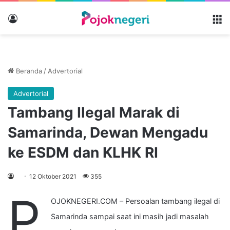
Masuk
M
Beranda
/
Advertorial
Advertorial
Tambang Ilegal Marak di
Samarinda, Dewan Mengadu
ke ESDM dan KLHK RI
12 Oktober 2021
355
P
OJOKNEGERI.COM – Persoalan tambang ilegal di
Samarinda sampai saat ini masih jadi masalah