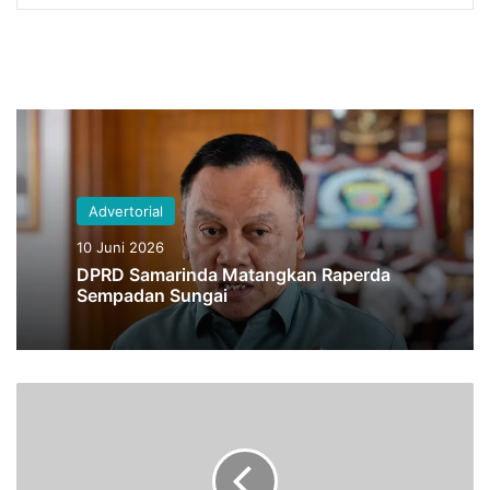
Advertorial
10 Juni 2026
DPRD Samarinda Matangkan Raperda
Sempadan Sungai
C
A
T
A
T