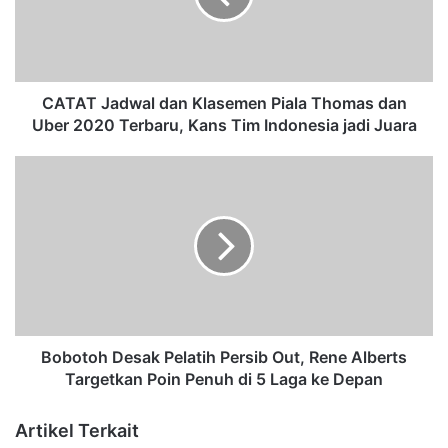
J
a
d
w
a
CATAT Jadwal dan Klasemen Piala Thomas dan
l
Uber 2020 Terbaru, Kans Tim Indonesia jadi Juara
d
a
B
n
o
K
b
l
o
a
t
s
o
e
h
m
D
e
e
n
s
Bobotoh Desak Pelatih Persib Out, Rene Alberts
P
a
Targetkan Poin Penuh di 5 Laga ke Depan
i
k
a
P
Artikel Terkait
l
e