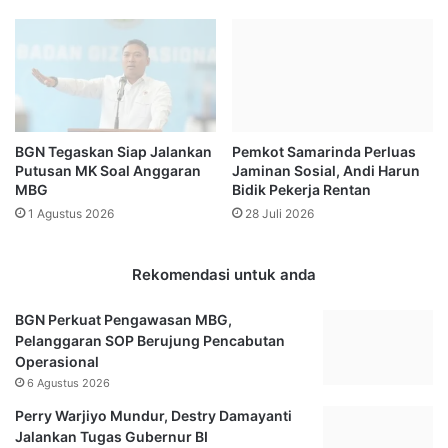
a
l
T
a
h
t
o
i
m
h
a
P
s
e
BGN Tegaskan Siap Jalankan
Pemkot Samarinda Perluas
d
r
Putusan MK Soal Anggaran
Jaminan Sosial, Andi Harun
a
s
MBG
Bidik Pekerja Rentan
n
i
1 Agustus 2026
28 Juli 2026
U
b
b
O
e
u
Rekomendasi untuk anda
r
t
2
,
BGN Perkuat Pengawasan MBG,
0
R
Pelanggaran SOP Berujung Pencabutan
2
e
Operasional
0
n
6 Agustus 2026
T
e
e
A
Perry Warjiyo Mundur, Destry Damayanti
r
l
Jalankan Tugas Gubernur BI