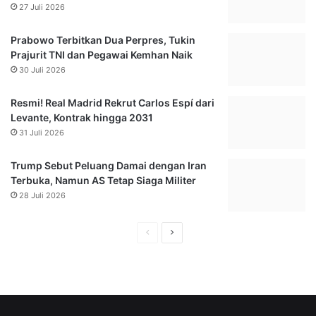
b
b
27 Juli 2026
a
e
r
r
Prabowo Terbitkan Dua Perpres, Tukin
u
t
Prajurit TNI dan Pegawai Kemhan Naik
,
s
30 Juli 2026
K
T
a
a
Resmi! Real Madrid Rekrut Carlos Espí dari
n
r
Levante, Kontrak hingga 2031
s
g
31 Juli 2026
T
e
i
t
m
Trump Sebut Peluang Damai dengan Iran
k
I
Terbuka, Namun AS Tetap Siaga Militer
a
n
n
28 Juli 2026
d
P
o
o
H
H
n
i
a
a
e
n
s
P
l
l
i
e
a
a
a
n
m
m
j
u