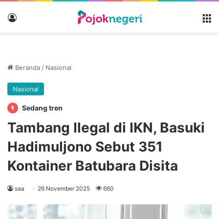
Masuk
M
Beranda
/
Nasional
Nasional
Sedang tren
Tambang Ilegal di IKN, Basuki
Hadimuljono Sebut 351
Kontainer Batubara Disita
saa
26 November 2025
660