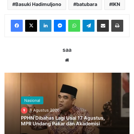
Basuki Hadimuljono
batubara
IKN
LinkedIn
Messenger
WhatsApp
Telegram
Bagikan melalui Email
Cetak
saa
Website
Nasional
8 Agustus 2026
PPHN Dibahas Lagi Usai 17 Agustus,
MPR Undang Pakar dan Akademisi