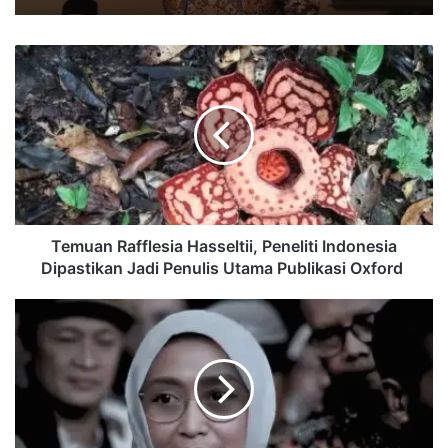
Temuan
Rafflesia
Hasseltii,
Peneliti
Indonesia
Dipastikan
Jadi
Penulis
Utama
Publikasi
Temuan Rafflesia Hasseltii, Peneliti Indonesia
Oxford
Dipastikan Jadi Penulis Utama Publikasi Oxford
Rehabilitasi
Eks
Dirut
ASDP,
KPK
Belum
Terima