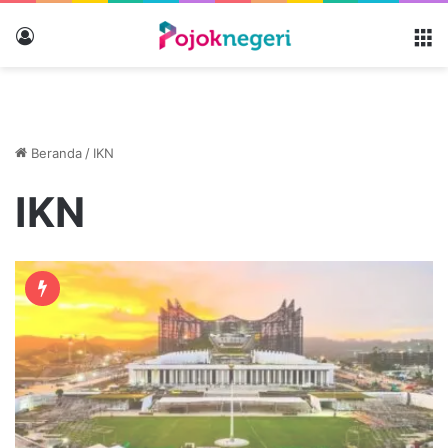
Masuk
M
Beranda
/
IKN
IKN