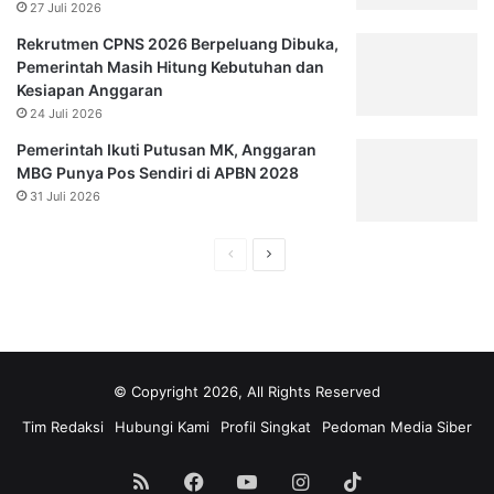
27 Juli 2026
Rekrutmen CPNS 2026 Berpeluang Dibuka,
Pemerintah Masih Hitung Kebutuhan dan
Kesiapan Anggaran
24 Juli 2026
Pemerintah Ikuti Putusan MK, Anggaran
MBG Punya Pos Sendiri di APBN 2028
31 Juli 2026
H
H
a
a
l
l
a
a
m
m
© Copyright 2026, All Rights Reserved
a
a
Tim Redaksi
Hubungi Kami
Profil Singkat
Pedoman Media Siber
n
n
s
s
RSS
Facebook
YouTube
Instagram
TikTok