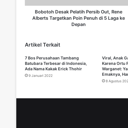
e
s
Bobotoh Desak Pelatih Persib Out, Rene
a
Alberts Targetkan Poin Penuh di 5 Laga ke
k
Depan
P
e
l
Artikel Terkait
a
t
7 Bos Perusahaan Tambang
Viral, Anak G
i
Batubara Terbesar di Indonesia,
Karena Ortu 
h
Ada Nama Kakak Erick Thohir
Warganet: Y
P
Emaknya, Har
9 Januari 2022
e
8 Agustus 20
r
s
i
b
O
u
t
,