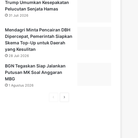
Trump Umumkan Kesepakatan
Pelucutan Senjata Hamas
31 Juli 2026
Mendagri Minta Pencairan DBH
Dipercepat, Pemerintah Siapkan
Skema Top-Up untuk Daerah
yang Kesulitan
28 Juli 2026
BGN Tegaskan Siap Jalankan
Putusan MK Soal Anggaran
MBG
1 Agustus 2026
H
H
a
a
l
l
a
a
m
m