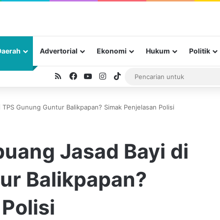
Daerah
Advertorial
Ekonomi
Hukum
Politik
RSS
Facebook
YouTube
Instagram
TikTok
 TPS Gunung Guntur Balikpapan? Simak Penjelasan Polisi
uang Jasad Bayi di
ur Balikpapan?
Polisi