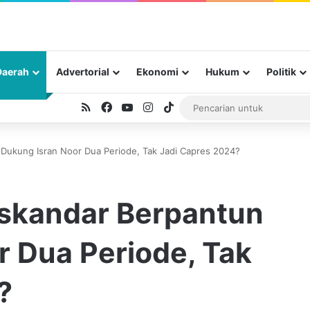
Daerah
Advertorial
Ekonomi
Hukum
Politik
RSS
Facebook
YouTube
Instagram
TikTok
Dukung Isran Noor Dua Periode, Tak Jadi Capres 2024?
skandar Berpantun
r Dua Periode, Tak
?