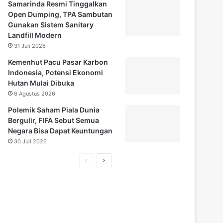
Samarinda Resmi Tinggalkan
Open Dumping, TPA Sambutan
Gunakan Sistem Sanitary
Landfill Modern
31 Juli 2026
Kemenhut Pacu Pasar Karbon
Indonesia, Potensi Ekonomi
Hutan Mulai Dibuka
6 Agustus 2026
Polemik Saham Piala Dunia
Bergulir, FIFA Sebut Semua
Negara Bisa Dapat Keuntungan
30 Juli 2026
H
H
a
a
l
l
a
a
m
m