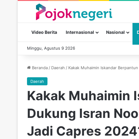
Video Berita
Internasional
Nasional
Minggu, Agustus 9 2026
Beranda
/
Daerah
/
Kakak Muhaimin Iskandar Berpantun 
Daerah
Kakak Muhaimin I
Dukung Isran Noo
Jadi Capres 2024