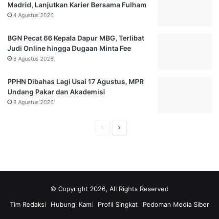
w
t
Madrid, Lanjutkan Karier Bersama Fulham
a
,
4 Agustus 2026
n
L
N
a
BGN Pecat 66 Kepala Dapur MBG, Terlibat
a
i
Judi Online hingga Dugaan Minta Fee
s
l
8 Agustus 2026
i
a
o
F
PPHN Dibahas Lagi Usai 17 Agustus, MPR
n
a
Undang Pakar dan Akademisi
a
t
8 Agustus 2026
l
i
h
a
H
H
h
a
a
N
l
l
i
l
a
a
a
m
m
i
© Copyright 2026, All Rights Reserved
a
a
P
Tim Redaksi
Hubungi Kami
Profil Singkat
Pedoman Media Siber
a
n
n