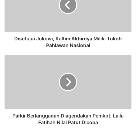
t
u
j
u
i
J
Disetujui Jokowi, Kaltim Akhirnya Miliki Tokoh
o
Pahlawan Nasional
k
o
P
w
a
i
r
,
k
K
i
a
r
l
B
t
e
i
r
m
l
Parkir Berlangganan Diagendakan Pemkot, Laila
A
a
Fatihah Nilai Patut Dicoba
k
n
h
g