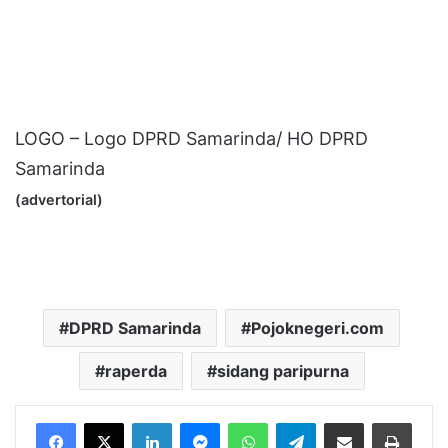
LOGO – Logo DPRD Samarinda/ HO DPRD
Samarinda
(advertorial)
DPRD Samarinda
Pojoknegeri.com
raperda
sidang paripurna
LinkedIn
Messenger
WhatsApp
Telegram
Bagikan melalui Email
Cetak