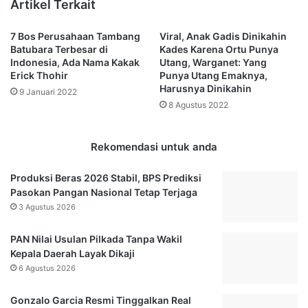
Artikel Terkait
i
g
r
a
7 Bos Perusahaan Tambang
Viral, Anak Gadis Dinikahin
n
n
Batubara Terbesar di
Kades Karena Ortu Punya
y
a
Indonesia, Ada Nama Kakak
Utang, Warganet: Yang
a
n
Erick Thohir
Punya Utang Emaknya,
M
D
Harusnya Dinikahin
9 Januari 2022
i
i
8 Agustus 2022
l
a
i
g
k
e
Rekomendasi untuk anda
i
n
T
d
Produksi Beras 2026 Stabil, BPS Prediksi
o
a
Pasokan Pangan Nasional Tetap Terjaga
k
k
3 Agustus 2026
o
a
h
n
PAN Nilai Usulan Pilkada Tanpa Wakil
P
P
Kepala Daerah Layak Dikaji
a
e
h
6 Agustus 2026
m
l
k
a
o
Gonzalo Garcia Resmi Tinggalkan Real