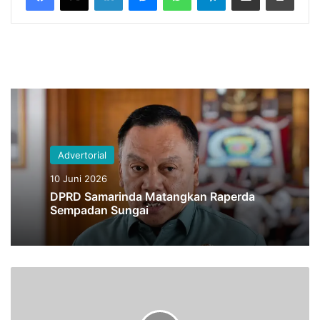
Advertorial
10 Juni 2026
DPRD Samarinda Matangkan Raperda
Sempadan Sungai
D
i
s
e