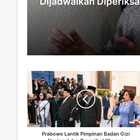
Dijadwalkan Diperiksa
Kejagung, Kuasa Huk
Pastikan Klien Bersik
Kooperatif
Prabowo
Lantik
Pimpinan
Badan
Gizi
Nasional
dan
Penasihat
Khusus
Ketenagakerjaan
Prabowo Lantik Pimpinan Badan Gizi