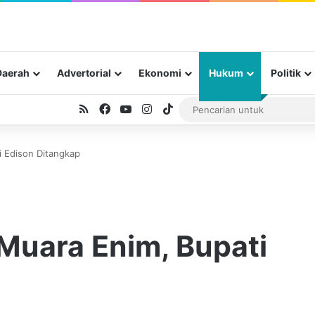
Daerah
Advertorial
Ekonomi
Hukum
Politik
RSS
Facebook
YouTube
Instagram
TikTok
i Edison Ditangkap
Muara Enim, Bupati