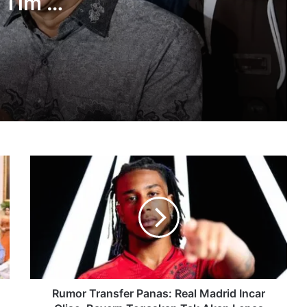
 Tim 9
Pilot Asing Ditangkap di Bandara
Soetta, Bawa Puluhan Ribu Butir
um
Ekstasi dan Sabu
ap
KPK OTT Bupati Pemalang Anom
Widiyantoro, 21 Orang Diamankan
Febri Diansyah Jadi Kuasa Hukum
Febrie Adriansyah, Ungkap Alasan
Terima Kasus Dugaan Korupsi
Rumor
Transfer
Hotman Paris Mundur dari Kuasa
Panas:
Hukum Febrie Adriansyah
Real
Madrid
Incar
KPK OTT di Lombok Barat, Bupati Lalu
Olise,
Ahmad Zaini Ditangkap
Bayern
Tegaskan
Tak
Rumor Transfer Panas: Real Madrid Incar
Akan