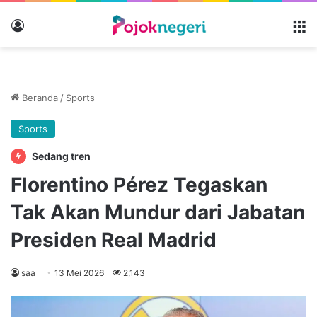
Masuk
M
Beranda
/
Sports
Sports
Sedang tren
Florentino Pérez Tegaskan
Tak Akan Mundur dari Jabatan
Presiden Real Madrid
saa
13 Mei 2026
2,143