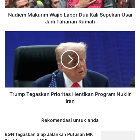
Usai
Jadi
Tahanan
Nadiem Makarim Wajib Lapor Dua Kali Sepekan Usai
Rumah
Jadi Tahanan Rumah
Trump
Tegaskan
Prioritas
Hentikan
Program
Nuklir
Iran
Trump Tegaskan Prioritas Hentikan Program Nuklir
Iran
Rekomendasi untuk anda
BGN Tegaskan Siap Jalankan Putusan MK