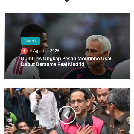
Website
Sports
4 Agustus 2026
Dumfries Ungkap Pesan Mourinho Usai
Debut Bersama Real Madrid
Nadiem
Makarim
Wajib
Lapor
Dua
Kali
Sepekan