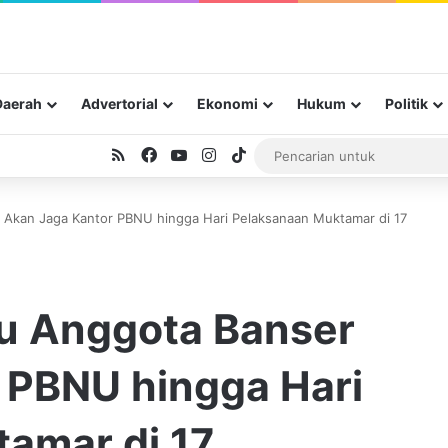
Daerah
Advertorial
Ekonomi
Hukum
Politik
RSS
Facebook
YouTube
Instagram
TikTok
r Akan Jaga Kantor PBNU hingga Hari Pelaksanaan Muktamar di 17
bu Anggota Banser
 PBNU hingga Hari
amar di 17