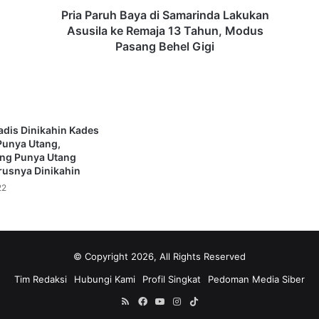
B
Pria Paruh Baya di Samarinda Lakukan
a
Asusila ke Remaja 13 Tahun, Modus
y
Pasang Behel Gigi
a
d
i
S
a
adis Dinikahin Kades
m
Punya Utang,
a
ang Punya Utang
r
usnya Dinikahin
i
22
n
d
a
L
a
© Copyright 2026, All Rights Reserved
k
Tim Redaksi
Hubungi Kami
Profil Singkat
Pedoman Media Siber
u
k
RSS
Facebook
YouTube
Instagram
TikTok
a