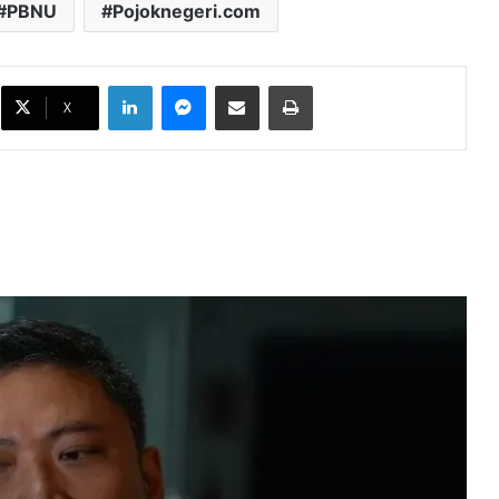
PBNU
Pojoknegeri.com
BGN Perkuat Pengawasan MBG,
Pelanggaran SOP Berujung
LinkedIn
Messenger
Bagikan melalui Email
Cetak
Pencabutan Operasional
X
Integritas Kepala Daerah Dinilai Jadi
Kunci Menekan Korupsi di Daerah
Gambir hingga Senayan Jadi Titik
Demo, Ratusan Aparat Dikerahkan
Amankan Aksi
Beras Fortifikasi Diduga Tak Sesuai
Klaim, Mentan Bakal Tindak Mafia
Pangan
Istana Beri Penjelasan Soal
Pemerintah Naikkan Tukin Pegawai
Kemhan dan Prajurit TNI