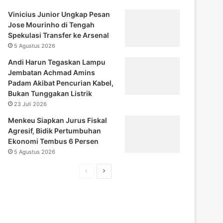
Vinicius Junior Ungkap Pesan
Jose Mourinho di Tengah
Spekulasi Transfer ke Arsenal
5 Agustus 2026
Andi Harun Tegaskan Lampu
Jembatan Achmad Amins
Padam Akibat Pencurian Kabel,
Bukan Tunggakan Listrik
23 Juli 2026
Menkeu Siapkan Jurus Fiskal
Agresif, Bidik Pertumbuhan
Ekonomi Tembus 6 Persen
5 Agustus 2026
H
H
a
a
l
l
a
a