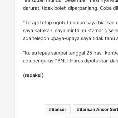
“Ini sudah mundur Desember mestinya Mukt
darurat, tidak boleh diperpanjang. Coba dik
“Tetapi tetap ngotot namun saya biarkan d
saya katakan, saya minta muktamar disel
ada telepon upaya-upaya saya tidak tahu 
“Kalau lepas sampai tanggal 25 hasil konb
ada pengurus PBNU. Harus diputuskan dala
(redaksi)
Banser
Barisan Ansor Se