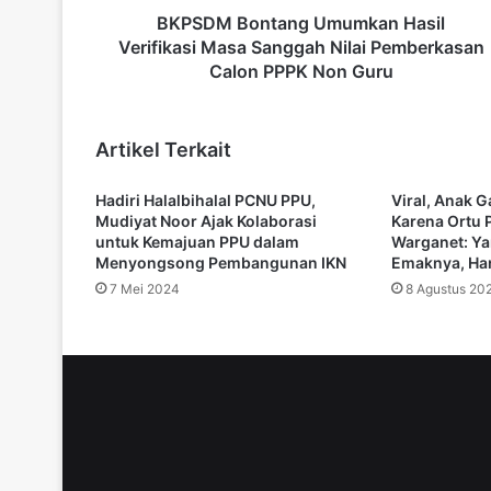
t
BKPSDM Bontang Umumkan Hasil
a
Verifikasi Masa Sanggah Nilai Pemberkasan
n
Calon PPPK Non Guru
g
U
m
Artikel Terkait
u
m
Hadiri Halalbihalal PCNU PPU,
Viral, Anak G
k
Mudiyat Noor Ajak Kolaborasi
Karena Ortu 
a
untuk Kemajuan PPU dalam
Warganet: Y
n
Menyongsong Pembangunan IKN
Emaknya, Har
H
7 Mei 2024
8 Agustus 20
a
s
i
l
V
e
r
i
f