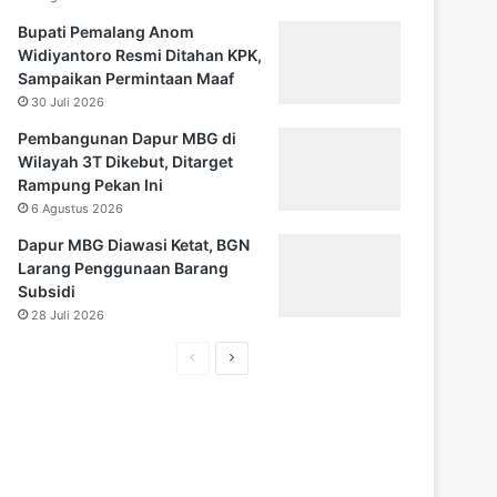
Bupati Pemalang Anom
Widiyantoro Resmi Ditahan KPK,
Sampaikan Permintaan Maaf
30 Juli 2026
Pembangunan Dapur MBG di
Wilayah 3T Dikebut, Ditarget
Rampung Pekan Ini
6 Agustus 2026
Dapur MBG Diawasi Ketat, BGN
Larang Penggunaan Barang
Subsidi
28 Juli 2026
H
H
a
a
l
l
a
a
m
m