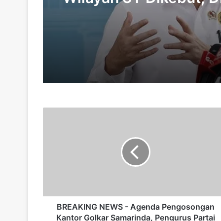
Rampung Pekan Ini
B
R
E
A
K
I
N
G
N
E
BREAKING NEWS - Agenda Pengosongan
W
Kantor Golkar Samarinda, Pengurus Partai