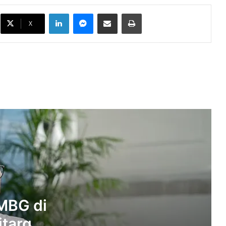
3T Dikebut, Ditarget Rampung Pekan
LinkedIn
Messenger
Bagikan melalui Email
Cetak
Ini
X
BGN Perkuat Pengawasan MBG,
Pelanggaran SOP Berujung
Pencabutan Operasional
Integritas Kepala Daerah Dinilai Jadi
Kunci Menekan Korupsi di Daerah
Gambir hingga Senayan Jadi Titik
Demo, Ratusan Aparat Dikerahkan
Amankan Aksi
Beras Fortifikasi Diduga Tak Sesuai
Klaim, Mentan Bakal Tindak Mafia
Pangan
MBG di
itarget
BGN Tegaskan Siap Jalankan Putusan