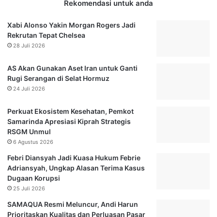
d
r
Rekomendasi untuk anda
a
o
n
d
Xabi Alonso Yakin Morgan Rogers Jadi
5
u
Rekrutan Tepat Chelsea
1
k
28 Juli 2026
K
I
o
m
AS Akan Gunakan Aset Iran untuk Ganti
t
p
Rugi Serangan di Selat Hormuz
a
o
24 Juli 2026
d
r
i
,
Perkuat Ekosistem Kesehatan, Pemkot
I
I
Samarinda Apresiasi Kiprah Strategis
n
n
RSGM Unmul
d
i
6 Agustus 2026
o
5
n
P
Febri Diansyah Jadi Kuasa Hukum Febrie
e
r
Adriansyah, Ungkap Alasan Terima Kasus
s
o
Dugaan Korupsi
i
d
25 Juli 2026
a
u
SAMAQUA Resmi Meluncur, Andi Harun
,
k
Prioritaskan Kualitas dan Perluasan Pasar
S
L