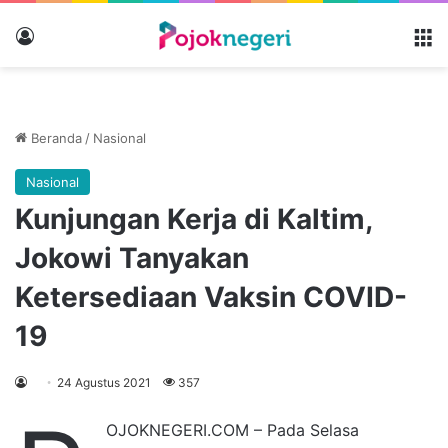
Masuk
M
Beranda
/
Nasional
Nasional
Kunjungan Kerja di Kaltim,
Jokowi Tanyakan
Ketersediaan Vaksin COVID-
19
24 Agustus 2021
357
OJOKNEGERI.COM – Pada Selasa