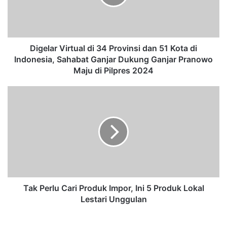
a
r
V
i
r
Digelar Virtual di 34 Provinsi dan 51 Kota di
t
Indonesia, Sahabat Ganjar Dukung Ganjar Pranowo
u
Maju di Pilpres 2024
a
l
T
d
a
i
k
3
P
4
e
P
r
r
l
o
u
v
C
i
a
Tak Perlu Cari Produk Impor, Ini 5 Produk Lokal
n
r
Lestari Unggulan
s
i
i
P