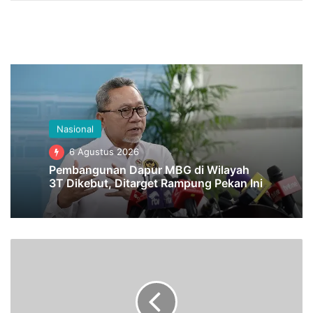
Nasional
6 Agustus 2026
Pembangunan Dapur MBG di Wilayah
3T Dikebut, Ditarget Rampung Pekan Ini
D
i
g
e
l