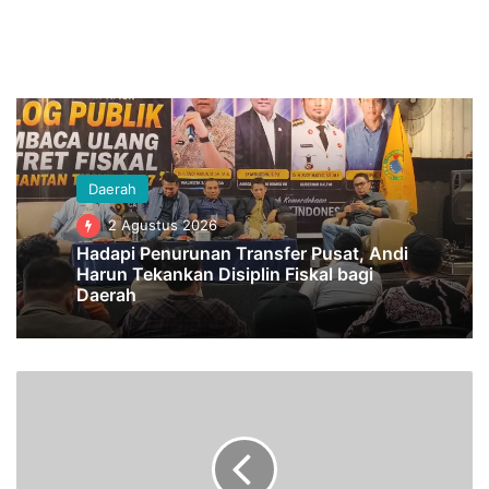
Daerah
2 Agustus 2026
Hadapi Penurunan Transfer Pusat, Andi
Harun Tekankan Disiplin Fiskal bagi
Daerah
T
a
h
u
n