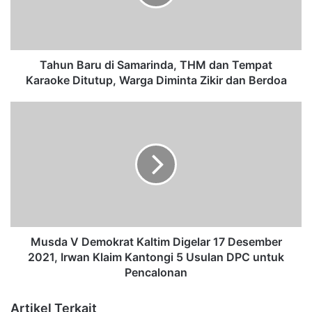
B
a
r
u
d
Tahun Baru di Samarinda, THM dan Tempat
i
Karaoke Ditutup, Warga Diminta Zikir dan Berdoa
S
a
M
m
u
a
s
r
d
i
a
n
V
d
D
a
e
,
m
T
o
Musda V Demokrat Kaltim Digelar 17 Desember
H
k
2021, Irwan Klaim Kantongi 5 Usulan DPC untuk
M
r
Pencalonan
d
a
a
t
Artikel Terkait