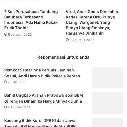
n
K
T
a
7 Bos Perusahaan Tambang
Viral, Anak Gadis Dinikahin
e
l
Batubara Terbesar di
Kades Karena Ortu Punya
m
t
Indonesia, Ada Nama Kakak
Utang, Warganet: Yang
p
i
Erick Thohir
Punya Utang Emaknya,
a
m
Harusnya Dinikahin
9 Januari 2022
t
D
8 Agustus 2022
K
i
a
g
r
e
Rekomendasi untuk anda
a
l
o
a
Pemkot Samarinda Perluas Jaminan
k
r
Sosial, Andi Harun Bidik Pekerja Rentan
e
1
28 Juli 2026
D
7
i
D
Bahlil Ungkap Arahan Prabowo soal BBM
t
e
di Tengah Dinamika Harga Minyak Dunia
u
s
t
4 Agustus 2026
e
u
m
p
b
Kaesang Bidik Kursi DPR RI dari Jawa
,
e
Tengah, PSI Hadapi Basis Politik PDIP