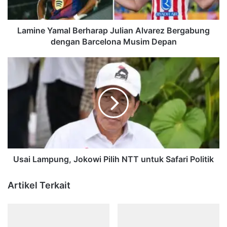
Barcelona
Musim
Depan
Lamine Yamal Berharap Julian Alvarez Bergabung
dengan Barcelona Musim Depan
Usai
Lampung,
Jokowi
Pilih
NTT
untuk
Safari
Politik
Usai Lampung, Jokowi Pilih NTT untuk Safari Politik
Artikel Terkait