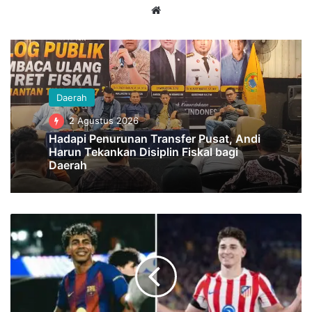
Website
Daerah
2 Agustus 2026
Hadapi Penurunan Transfer Pusat, Andi
Harun Tekankan Disiplin Fiskal bagi
Daerah
Lamine
Yamal
Berharap
Julian
Alvarez
Bergabung
dengan