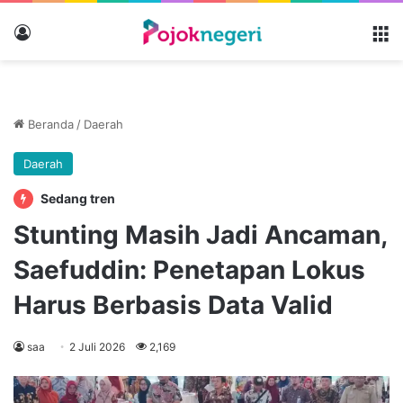
Masuk
M
Beranda
/
Daerah
Daerah
Sedang tren
Stunting Masih Jadi Ancaman,
Saefuddin: Penetapan Lokus
Harus Berbasis Data Valid
saa
2 Juli 2026
2,169