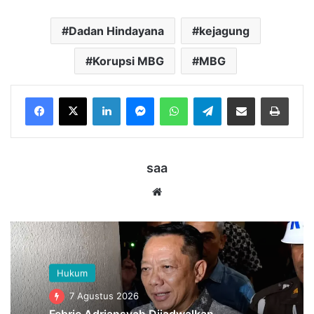
Dadan Hindayana
kejagung
Korupsi MBG
MBG
LinkedIn
Messenger
WhatsApp
Telegram
Bagikan melalui Email
Cetak
saa
Website
Hukum
7 Agustus 2026