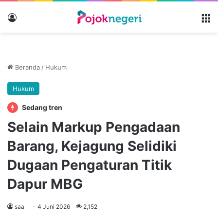
Masuk
M
Beranda
/
Hukum
Hukum
Sedang tren
Selain Markup Pengadaan
Barang, Kejagung Selidiki
Dugaan Pengaturan Titik
Dapur MBG
saa
4 Juni 2026
2,152