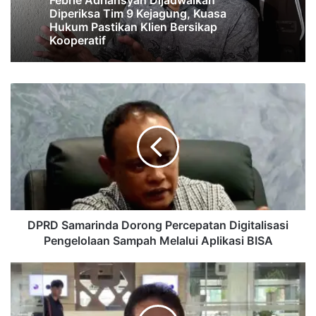
Febrie Adriansyah Dijadwalkan
Diperiksa Tim 9 Kejagung, Kuasa
Hukum Pastikan Klien Bersikap
Kooperatif
DPRD
Samarinda
Dorong
Percepatan
Digitalisasi
Pengelolaan
Sampah
Melalui
Aplikasi
BISA
DPRD Samarinda Dorong Percepatan Digitalisasi
Pengelolaan Sampah Melalui Aplikasi BISA
Rupiah
Tembus
Rp18.000
per