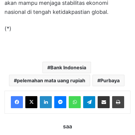
akan mampu menjaga stabilitas ekonomi
nasional di tengah ketidakpastian global.
(*)
Bank Indonesia
pelemahan mata uang rupiah
Purbaya
LinkedIn
Messenger
WhatsApp
Telegram
Bagikan melalui Email
Cetak
saa