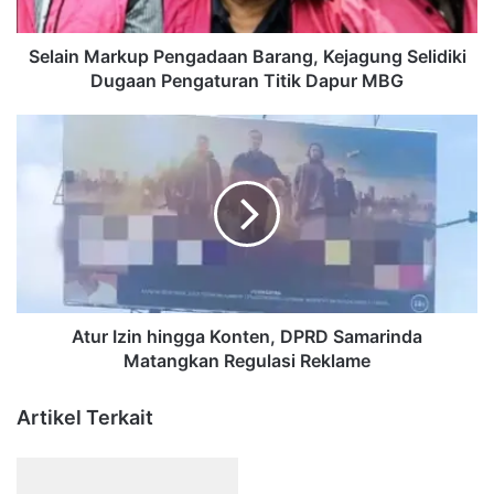
Pengaturan
Titik
Dapur
Selain Markup Pengadaan Barang, Kejagung Selidiki
MBG
Dugaan Pengaturan Titik Dapur MBG
Atur
Izin
hingga
Konten,
DPRD
Samarinda
Matangkan
Regulasi
Reklame
Atur Izin hingga Konten, DPRD Samarinda
Matangkan Regulasi Reklame
Artikel Terkait