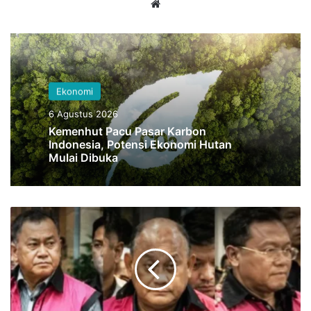
Website
Ekonomi
6 Agustus 2026
Kemenhut Pacu Pasar Karbon
Indonesia, Potensi Ekonomi Hutan
Mulai Dibuka
Selain
Markup
Pengadaan
Barang,
Kejagung
Selidiki
Dugaan