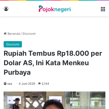
Masuk
M
Beranda
/
Ekonomi
Ekonomi
Rupiah Tembus Rp18.000 per
Dolar AS, Ini Kata Menkeu
Purbaya
saa
4 Juni 2026
2,144