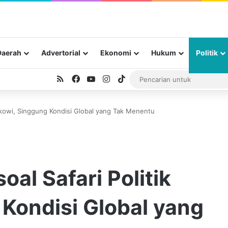
Daerah
Advertorial
Ekonomi
Hukum
Politik
RSS
Facebook
YouTube
Instagram
TikTok
Jokowi, Singgung Kondisi Global yang Tak Menentu
al Safari Politik
Kondisi Global yang