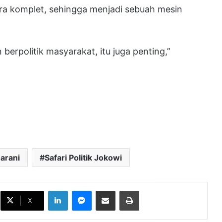
gera komplet, sehingga menjadi sebuah mesin
erpolitik masyarakat, itu juga penting,”
arani
Safari Politik Jokowi
LinkedIn
Messenger
Bagikan melalui Email
Cetak
PDIP Tanggapi Wacana Pilkada Tanpa
Wakil Kepala Daerah
X