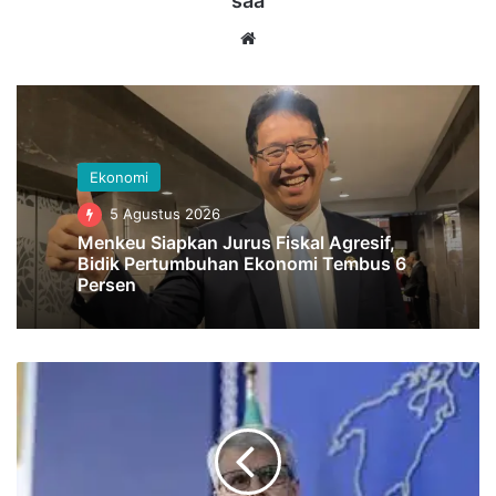
saa
Website
Ekonomi
5 Agustus 2026
Menkeu Siapkan Jurus Fiskal Agresif,
Bidik Pertumbuhan Ekonomi Tembus 6
Persen
Iran
Tegaskan
Tidak
Ada
Negosiasi
Nuklir,