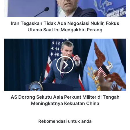
Fokus
Utama
Saat
Ini
Iran Tegaskan Tidak Ada Negosiasi Nuklir, Fokus
Mengakhiri
Utama Saat Ini Mengakhiri Perang
Perang
AS
Dorong
Sekutu
Asia
Perkuat
Militer
di
Tengah
Meningkatnya
Kekuatan
AS Dorong Sekutu Asia Perkuat Militer di Tengah
China
Meningkatnya Kekuatan China
Rekomendasi untuk anda