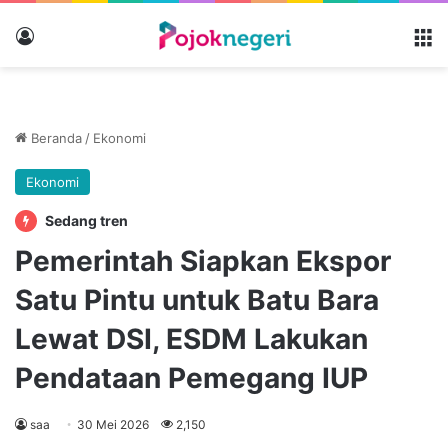
Masuk
M
Beranda
/
Ekonomi
Ekonomi
Sedang tren
Pemerintah Siapkan Ekspor
Satu Pintu untuk Batu Bara
Lewat DSI, ESDM Lakukan
Pendataan Pemegang IUP
saa
30 Mei 2026
2,150