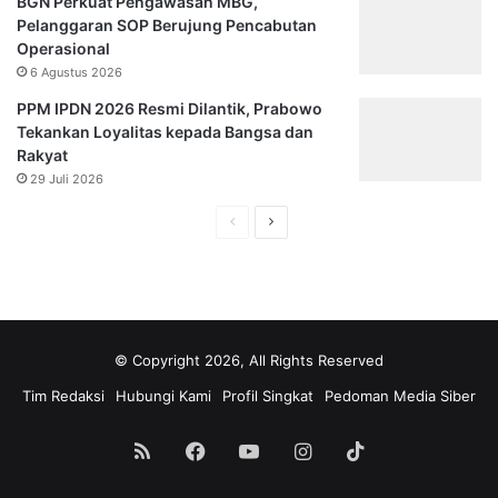
BGN Perkuat Pengawasan MBG,
Pelanggaran SOP Berujung Pencabutan
Operasional
6 Agustus 2026
PPM IPDN 2026 Resmi Dilantik, Prabowo
Tekankan Loyalitas kepada Bangsa dan
Rakyat
29 Juli 2026
Halaman
Halaman
sebelumnya
selanjutnya
© Copyright 2026, All Rights Reserved
Tim Redaksi
Hubungi Kami
Profil Singkat
Pedoman Media Siber
RSS
Facebook
YouTube
Instagram
TikTok