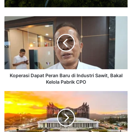
Koperasi
Dapat
Peran
Baru
di
Industri
Sawit,
Bakal
Kelola
Pabrik
Koperasi Dapat Peran Baru di Industri Sawit, Bakal
CPO
Kelola Pabrik CPO
Visi
Pembagunan
IKN,
Kota
Dunia
untuk
Semua