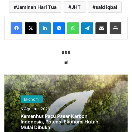
Jaminan Hari Tua
JHT
said iqbal
LinkedIn
Messenger
WhatsApp
Telegram
Bagikan melalui Email
Cetak
saa
Website
Ekonomi
6 Agustus 2026
Kemenhut Pacu Pasar Karbon
Indonesia, Potensi Ekonomi Hutan
Mulai Dibuka