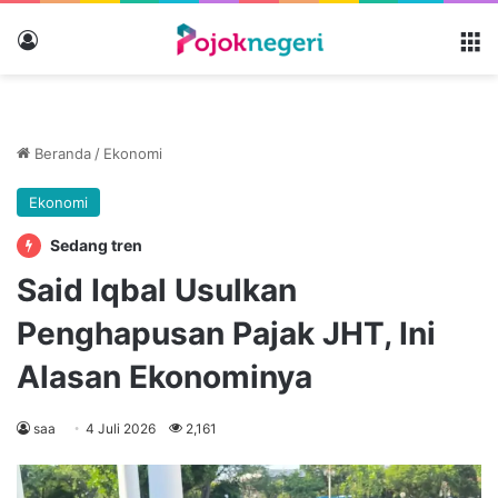
Masuk
M
Beranda
/
Ekonomi
Ekonomi
Sedang tren
Said Iqbal Usulkan
Penghapusan Pajak JHT, Ini
Alasan Ekonominya
saa
4 Juli 2026
2,161