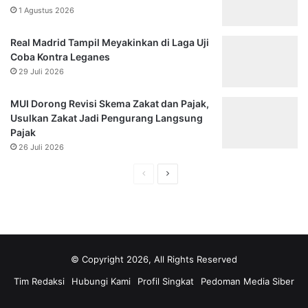
1 Agustus 2026
i
a
n
n
g
Real Madrid Tampil Meyakinkan di Laga Uji
d
g
Coba Kontra Leganes
i
a
P
29 Juli 2026
D
N
i
T
MUI Dorong Revisi Skema Zakat dan Pajak,
i
i
Usulkan Zakat Jadi Pengurang Langsung
n
p
Pajak
t
i
26 Juli 2026
i
k
m
o
H
H
i
r
a
a
d
S
l
l
a
a
s
m
a
a
i
a
m
m
D
© Copyright 2026, All Rights Reserved
r
a
a
i
i
Tim Redaksi
Hubungi Kami
Profil Singkat
Pedoman Media Siber
b
n
n
n
u
d