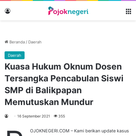
Masuk
M
Beranda
/
Daerah
Daerah
Kuasa Hukum Oknum Dosen
Tersangka Pencabulan Siswi
SMP di Balikpapan
Memutuskan Mundur
16 September 2021
355
OJOKNEGERI.COM – Kami berikan update kasus