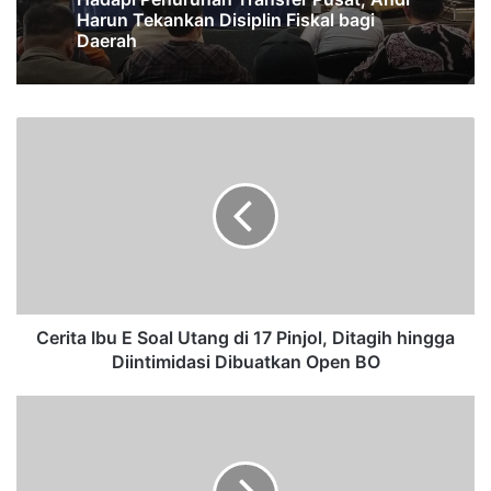
Harun Tekankan Disiplin Fiskal bagi
Daerah
C
e
r
i
t
a
I
b
u
E
Cerita Ibu E Soal Utang di 17 Pinjol, Ditagih hingga
S
Diintimidasi Dibuatkan Open BO
o
a
5
l
U
U
p
t
d