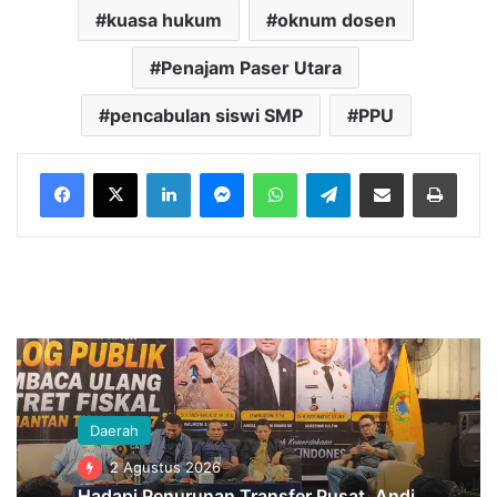
kuasa hukum
oknum dosen
Penajam Paser Utara
pencabulan siswi SMP
PPU
LinkedIn
Messenger
WhatsApp
Telegram
Bagikan melalui Email
Cetak
Daerah
2 Agustus 2026
Hadapi Penurunan Transfer Pusat, Andi