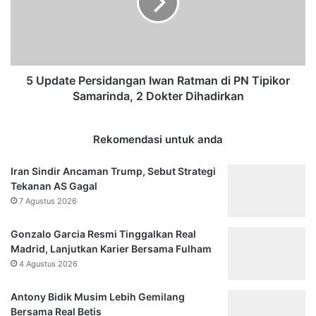
a
a
n
t
g
e
d
P
i
e
1
r
5 Update Persidangan Iwan Ratman di PN Tipikor
7
s
Samarinda, 2 Dokter Dihadirkan
P
i
i
d
n
a
Rekomendasi untuk anda
j
n
o
g
Iran Sindir Ancaman Trump, Sebut Strategi
l
a
Tekanan AS Gagal
,
n
7 Agustus 2026
D
I
i
w
Gonzalo Garcia Resmi Tinggalkan Real
t
a
Madrid, Lanjutkan Karier Bersama Fulham
a
n
4 Agustus 2026
g
R
i
a
Antony Bidik Musim Lebih Gemilang
h
t
Bersama Real Betis
h
m