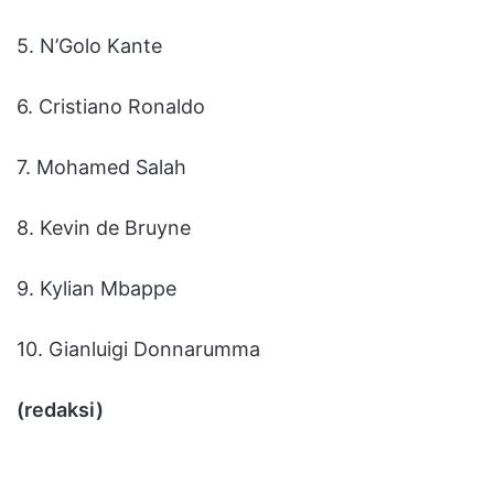
5. N’Golo Kante
6. Cristiano Ronaldo
7. Mohamed Salah
8. Kevin de Bruyne
9. Kylian Mbappe
10. Gianluigi Donnarumma
(redaksi)