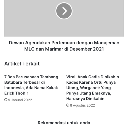
w
D
a
e
n
w
A
a
g
n
e
d
n
i
d
Dewan Agendakan Pertemuan dengan Manajeman
S
a
MLG dan Marimar di Desember 2021
a
k
m
a
Artikel Terkait
a
n
r
P
7 Bos Perusahaan Tambang
Viral, Anak Gadis Dinikahin
i
e
Batubara Terbesar di
Kades Karena Ortu Punya
n
r
Indonesia, Ada Nama Kakak
Utang, Warganet: Yang
d
t
Erick Thohir
Punya Utang Emaknya,
a
e
Harusnya Dinikahin
9 Januari 2022
I
m
8 Agustus 2022
n
u
g
a
a
n
Rekomendasi untuk anda
t
d