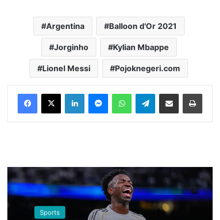
Argentina
Balloon d'Or 2021
Jorginho
Kylian Mbappe
Lionel Messi
Pojoknegeri.com
LinkedIn
Messenger
WhatsApp
Telegram
Bagikan melalui Email
Cetak
Sports