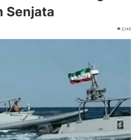
 Senjata
2,145