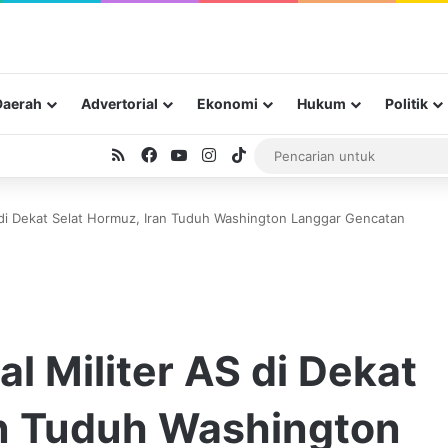
Daerah
Advertorial
Ekonomi
Hukum
Politik
RSS
Facebook
YouTube
Instagram
TikTok
 di Dekat Selat Hormuz, Iran Tuduh Washington Langgar Gencatan
 Militer AS di Dekat
an Tuduh Washington