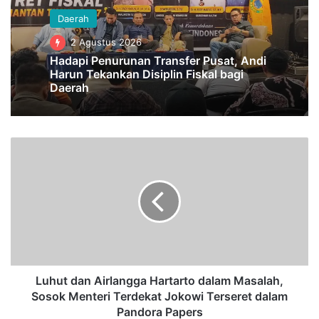
Daerah
2 Agustus 2026
Hadapi Penurunan Transfer Pusat, Andi
Harun Tekankan Disiplin Fiskal bagi
Daerah
L
u
h
u
t
d
a
n
A
i
Luhut dan Airlangga Hartarto dalam Masalah,
r
Sosok Menteri Terdekat Jokowi Terseret dalam
l
Pandora Papers