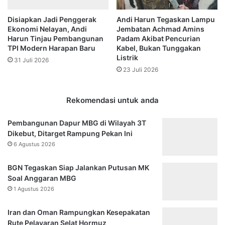
a
s
l
e
Disiapkan Jadi Penggerak
Andi Harun Tegaskan Lampu
a
h
Ekonomi Nelayan, Andi
Jembatan Achmad Amins
h
a
Harun Tinjau Pembangunan
Padam Akibat Pencurian
,
t
TPI Modern Harapan Baru
Kabel, Bukan Tunggakan
S
a
Listrik
31 Juli 2026
o
n
23 Juli 2026
s
N
o
a
k
s
Rekomendasi untuk anda
M
i
e
o
Pembangunan Dapur MBG di Wilayah 3T
n
n
Dikebut, Ditarget Rampung Pekan Ini
t
a
6 Agustus 2026
e
l
r
(
BGN Tegaskan Siap Jalankan Putusan MK
i
J
Soal Anggaran MBG
T
K
1 Agustus 2026
e
N
r
)
d
Iran dan Oman Rampungkan Kesepakatan
d
e
Rute Pelayaran Selat Hormuz
i