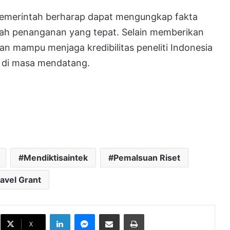
, pemerintah berharap dapat mengungkap fakta
ah penanganan yang tepat. Selain memberikan
an mampu menjaga kredibilitas peneliti Indonesia
 di masa mendatang.
Mendiktisaintek
Pemalsuan Riset
avel Grant
Izin Tambang Berpotensi Picu
LinkedIn
Messenger
Bagikan melalui Email
Cetak
Perpecahan, Ini Peringatan Ma’ruf
X