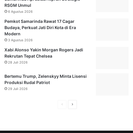
t
RSGM Unmul
m
A
t
6 Agustus 2026
n
a
a
Pemkot Samarinda Rawat 17 Cagar
r
k
Budaya, Perkuat Jati Diri Kota di Era
a
I
Modern
:
T
3 Agustus 2026
W
,
a
Xabi Alonso Yakin Morgan Rogers Jadi
L
j
Rekrutan Tepat Chelsea
e
i
n
28 Juli 2026
b
g
P
k
Bertemu Trump, Zelenskyy Minta Lisensi
a
a
Produksi Rudal Patriot
j
p
29 Juli 2026
a
d
k
e
H
H
M
n
i
g
a
a
l
a
l
l
i
n
a
a
k
R