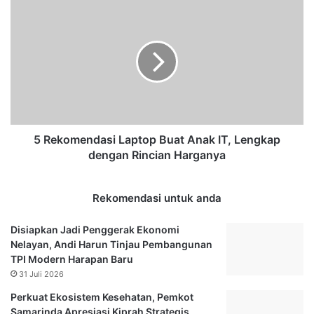
s
5
B
R
e
e
r
k
s
o
a
m
m
e
a
n
M
d
e
a
5 Rekomendasi Laptop Buat Anak IT, Lengkap
d
s
dengan Rincian Harganya
i
i
a
L
,
a
Rekomendasi untuk anda
D
p
J
t
Disiapkan Jadi Penggerak Ekonomi
P
o
Nelayan, Andi Harun Tinjau Pembangunan
K
p
TPI Modern Harapan Baru
a
B
31 Juli 2026
l
u
Perkuat Ekosistem Kesehatan, Pemkot
t
a
Samarinda Apresiasi Kiprah Strategis
i