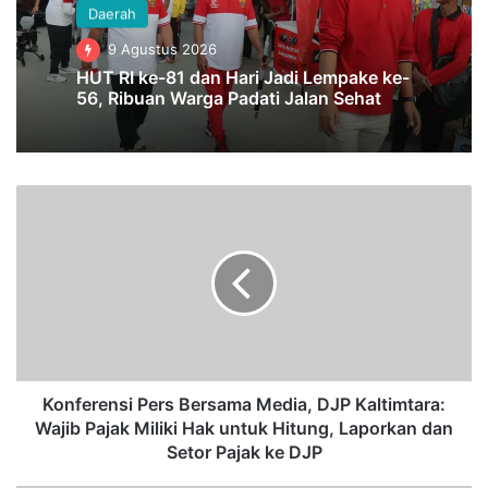
Daerah
9 Agustus 2026
HUT RI ke-81 dan Hari Jadi Lempake ke-
56, Ribuan Warga Padati Jalan Sehat
K
o
n
f
e
r
e
n
s
i
Konferensi Pers Bersama Media, DJP Kaltimtara:
P
Wajib Pajak Miliki Hak untuk Hitung, Laporkan dan
e
Setor Pajak ke DJP
r