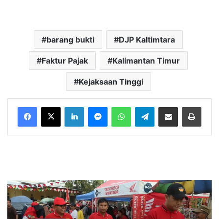
barang bukti
DJP Kaltimtara
Faktur Pajak
Kalimantan Timur
Kejaksaan Tinggi
LinkedIn
Messenger
WhatsApp
Telegram
Bagikan melalui Email
Cetak