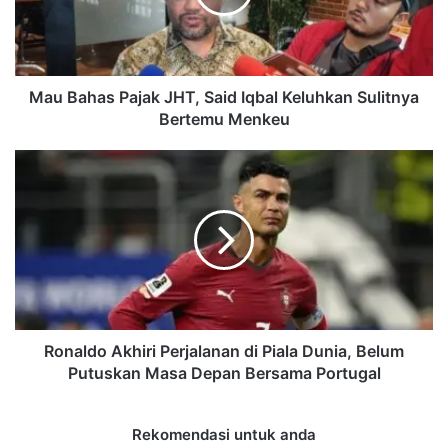
Iqbal
Keluhkan
Sulitnya
Bertemu
Menkeu
Mau Bahas Pajak JHT, Said Iqbal Keluhkan Sulitnya
Bertemu Menkeu
Ronaldo
Akhiri
Perjalanan
di
Piala
Dunia,
Belum
Putuskan
Masa
Depan
Ronaldo Akhiri Perjalanan di Piala Dunia, Belum
Bersama
Putuskan Masa Depan Bersama Portugal
Portugal
Rekomendasi untuk anda