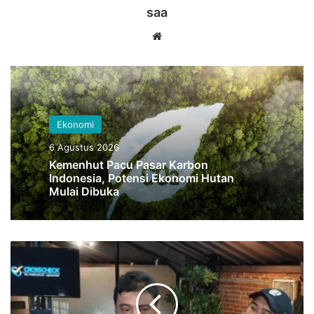
saa
Website
Ekonomi
6 Agustus 2026
Kemenhut Pacu Pasar Karbon
Indonesia, Potensi Ekonomi Hutan
Mulai Dibuka
Mau
Bahas
Pajak
JHT,
Said