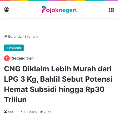
Masuk
M
Beranda
/
Ekonomi
Ekonomi
Sedang tren
CNG Diklaim Lebih Murah dari
LPG 3 Kg, Bahlil Sebut Potensi
Hemat Subsidi hingga Rp30
Triliun
saa
7 Juli 2026
2,156