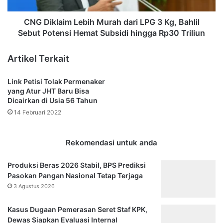
Bahlil
Sebut
CNG Diklaim Lebih Murah dari LPG 3 Kg, Bahlil
Potensi
Sebut Potensi Hemat Subsidi hingga Rp30 Triliun
Hemat
Subsidi
Artikel Terkait
hingga
Rp30
Link Petisi Tolak Permenaker
Triliun
yang Atur JHT Baru Bisa
Dicairkan di Usia 56 Tahun
14 Februari 2022
Rekomendasi untuk anda
Produksi Beras 2026 Stabil, BPS Prediksi
Pasokan Pangan Nasional Tetap Terjaga
3 Agustus 2026
Kasus Dugaan Pemerasan Seret Staf KPK,
Dewas Siapkan Evaluasi Internal