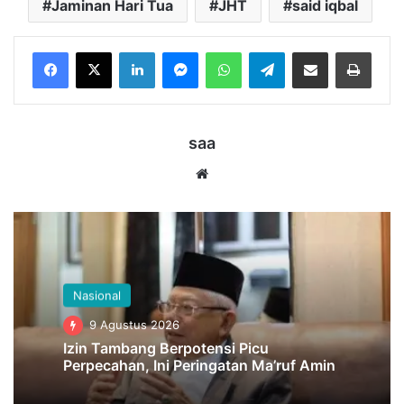
Jaminan Hari Tua
JHT
said iqbal
LinkedIn
Messenger
WhatsApp
Telegram
Bagikan melalui Email
Cetak
saa
Website
Nasional
9 Agustus 2026
Izin Tambang Berpotensi Picu
Perpecahan, Ini Peringatan Ma’ruf Amin