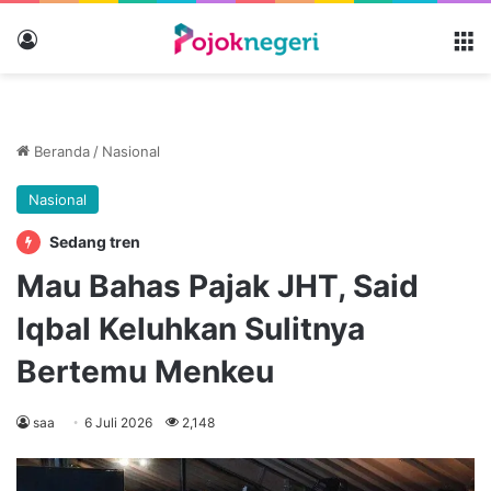
Masuk
M
Beranda
/
Nasional
Nasional
Sedang tren
Mau Bahas Pajak JHT, Said
Iqbal Keluhkan Sulitnya
Bertemu Menkeu
saa
6 Juli 2026
2,148