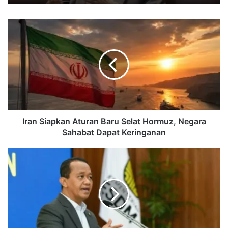
Iran
Siapkan
Aturan
Baru
Selat
Hormuz,
Negara
Sahabat
Dapat
Keringanan
Iran Siapkan Aturan Baru Selat Hormuz, Negara
Sahabat Dapat Keringanan
CNG
Diklaim
Lebih
Murah
dari
LPG
3
Kg,