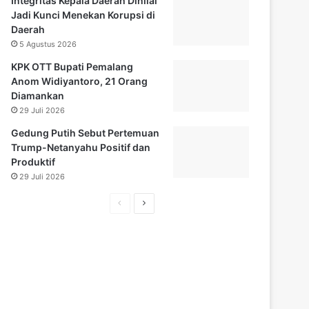
Integritas Kepala Daerah Dinilai
Jadi Kunci Menekan Korupsi di
Daerah
5 Agustus 2026
KPK OTT Bupati Pemalang
Anom Widiyantoro, 21 Orang
Diamankan
29 Juli 2026
Gedung Putih Sebut Pertemuan
Trump-Netanyahu Positif dan
Produktif
29 Juli 2026
H
H
a
a
l
l
a
a
m
m
a
a