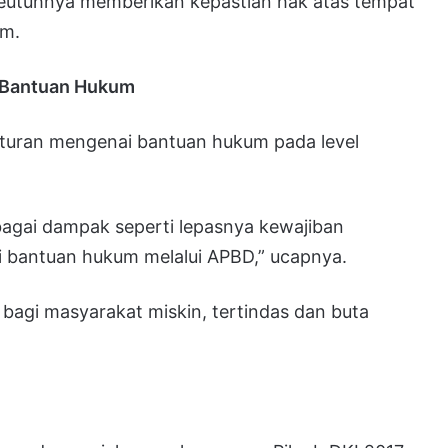
seutuhnya memberikan kepastian hak atas tempat
um.
s Bantuan Hukum
 aturan mengenai bantuan hukum pada level
bagai dampak seperti lepasnya kewajiban
 bantuan hukum melalui APBD,” ucapnya.
agi masyarakat miskin, tertindas dan buta